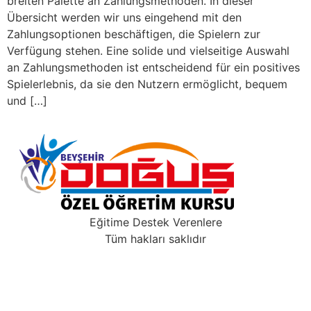
breiten Palette an Zahlungsmethoden. In dieser
Übersicht werden wir uns eingehend mit den
Zahlungsoptionen beschäftigen, die Spielern zur
Verfügung stehen. Eine solide und vielseitige Auswahl
an Zahlungsmethoden ist entscheidend für ein positives
Spielerlebnis, da sie den Nutzern ermöglicht, bequem
und […]
Eğitime Destek Verenlere
Tüm hakları saklıdır