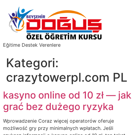
Eğitime Destek Verenlere
Kategori:
crazytowerpl.com PL
kasyno online od 10 zł — jak
grać bez dużego ryzyka
Wprowadzenie Coraz więcej operatorów oferuje
możliwość gry przy minimalnych wpłatach. Jeśli