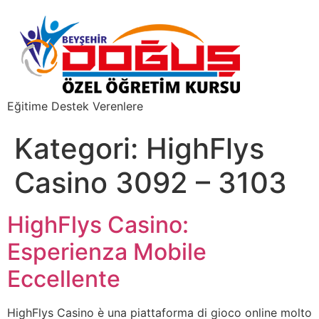
Eğitime Destek Verenlere
Kategori:
HighFlys
Casino 3092 – 3103
HighFlys Casino:
Esperienza Mobile
Eccellente
HighFlys Casino è una piattaforma di gioco online molto