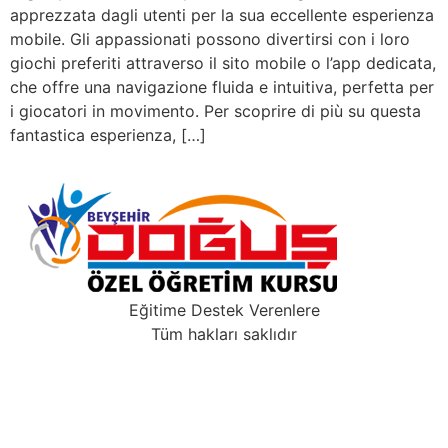
apprezzata dagli utenti per la sua eccellente esperienza
mobile. Gli appassionati possono divertirsi con i loro
giochi preferiti attraverso il sito mobile o l’app dedicata,
che offre una navigazione fluida e intuitiva, perfetta per
i giocatori in movimento. Per scoprire di più su questa
fantastica esperienza, […]
Eğitime Destek Verenlere
Tüm hakları saklıdır