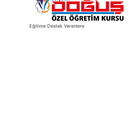
Eğitime Destek Verenlere