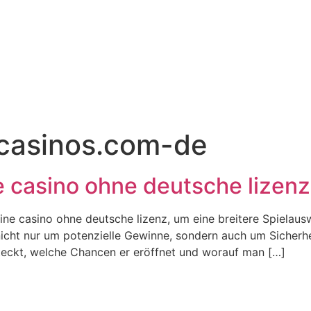
asinos.com-de
e casino ohne deutsche lizen
line casino ohne deutsche lizenz, um eine breitere Spielau
cht nur um potenzielle Gewinne, sondern auch um Sicherhei
 steckt, welche Chancen er eröffnet und worauf man […]