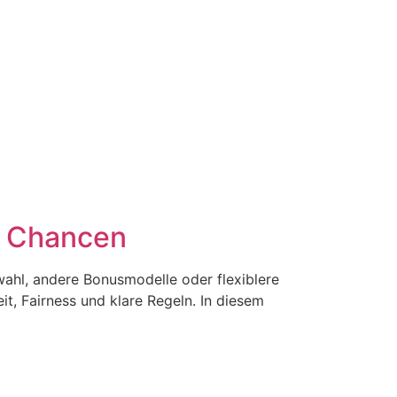
z Chancen
swahl, andere Bonusmodelle oder flexiblere
t, Fairness und klare Regeln. In diesem