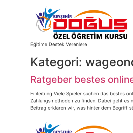
Eğitime Destek Verenlere
Kategori:
wageonc
Ratgeber bestes onlin
Einleitung Viele Spieler suchen das bestes on
Zahlungsmethoden zu finden. Dabei geht es ni
Beitrag erklären wir, was hinter dem Begriff