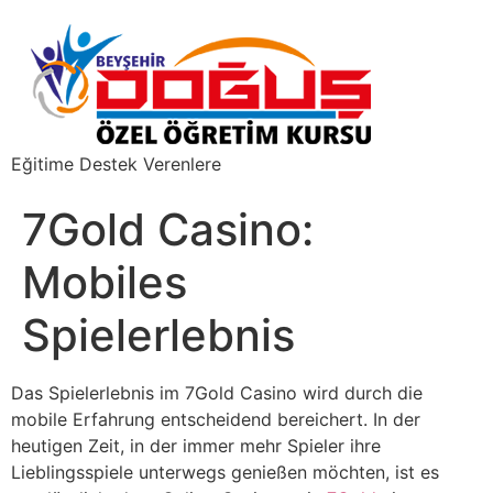
Eğitime Destek Verenlere
7Gold Casino:
Mobiles
Spielerlebnis
Das Spielerlebnis im 7Gold Casino wird durch die
mobile Erfahrung entscheidend bereichert. In der
heutigen Zeit, in der immer mehr Spieler ihre
Lieblingsspiele unterwegs genießen möchten, ist es