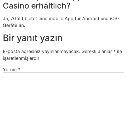
Casino erhältlich?
Ja, 7Gold bietet eine mobile App für Android und iOS-
Geräte an.
Bir yanıt yazın
E-posta adresiniz yayınlanmayacak.
Gerekli alanlar
*
ile
işaretlenmişlerdir
Yorum
*