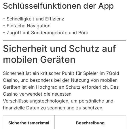
Schlüsselfunktionen der App
– Schnelligkeit und Effizienz
– Einfache Navigation
– Zugriff auf Sonderangebote und Boni
Sicherheit und Schutz auf
mobilen Geräten
Sicherheit ist ein kritischer Punkt für Spieler im 7Gold
Casino, und besonders bei der Nutzung von mobilen
Geräten ist ein Hochgrad an Schutz erforderlich. Das
Casino verwendet die neuesten
Verschlüsselungstechnologien, um persönliche und
finanzielle Daten zu scannen und zu schützen.
Sicherheitsmerkmal
Beschreibung