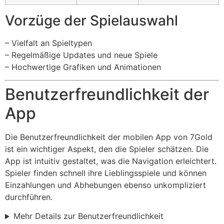
Vorzüge der Spielauswahl
– Vielfalt an Spieltypen
– Regelmäßige Updates und neue Spiele
– Hochwertige Grafiken und Animationen
Benutzerfreundlichkeit der
App
Die Benutzerfreundlichkeit der mobilen App von 7Gold
ist ein wichtiger Aspekt, den die Spieler schätzen. Die
App ist intuitiv gestaltet, was die Navigation erleichtert.
Spieler finden schnell ihre Lieblingsspiele und können
Einzahlungen und Abhebungen ebenso unkompliziert
durchführen.
Mehr Details zur Benutzerfreundlichkeit