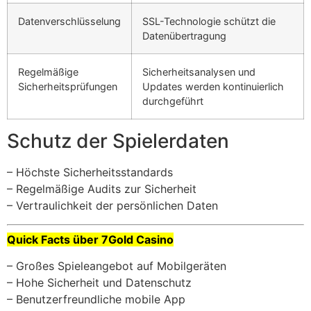
Datenverschlüsselung
SSL-Technologie schützt die
Datenübertragung
Regelmäßige
Sicherheitsanalysen und
Sicherheitsprüfungen
Updates werden kontinuierlich
durchgeführt
Schutz der Spielerdaten
– Höchste Sicherheitsstandards
– Regelmäßige Audits zur Sicherheit
– Vertraulichkeit der persönlichen Daten
Quick Facts über 7Gold Casino
– Großes Spieleangebot auf Mobilgeräten
– Hohe Sicherheit und Datenschutz
– Benutzerfreundliche mobile App