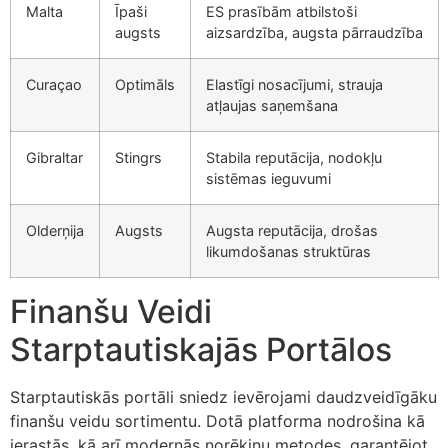
Malta
Īpaši
ES prasībām atbilstoši
augsts
aizsardzība, augsta pārraudzība
Curaçao
Optimāls
Elastīgi nosacījumi, strauja
atļaujas saņemšana
Gibraltar
Stingrs
Stabila reputācija, nodokļu
sistēmas ieguvumi
Olderņija
Augsts
Augsta reputācija, drošas
likumdošanas struktūras
Finanšu Veidi
Starptautiskajās Portālos
Starptautiskās portāli sniedz ievērojami daudzveidīgāku
finanšu veidu sortimentu. Dotā platforma nodrošina kā
ierastās, kā arī modernās norēķinu metodes, garantējot