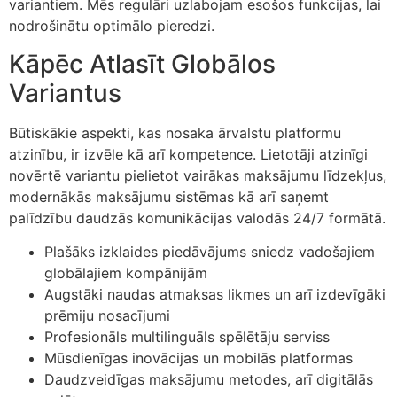
variantiem. Mēs regulāri uzlabojam esošos funkcijas, lai
nodrošinātu optimālo pieredzi.
Kāpēc Atlasīt Globālos
Variantus
Būtiskākie aspekti, kas nosaka ārvalstu platformu
atzinību, ir izvēle kā arī kompetence. Lietotāji atzinīgi
novērtē variantu pielietot vairākas maksājumu līdzekļus,
modernākās maksājumu sistēmas kā arī saņemt
palīdzību daudzās komunikācijas valodās 24/7 formātā.
Plašāks izklaides piedāvājums sniedz vadošajiem
globālajiem kompānijām
Augstāki naudas atmaksas likmes un arī izdevīgāki
prēmiju nosacījumi
Profesionāls multilinguāls spēlētāju serviss
Mūsdienīgas inovācijas un mobilās platformas
Daudzveidīgas maksājumu metodes, arī digitālās