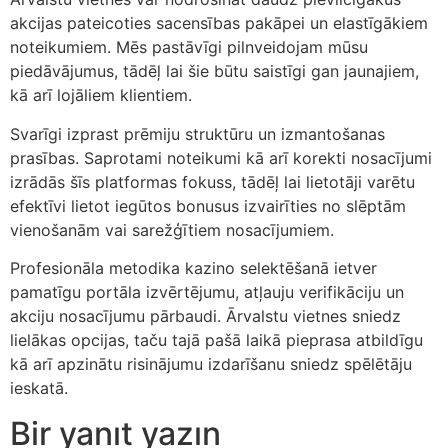
akcijas pateicoties sacensības pakāpei un elastīgākiem
noteikumiem. Mēs pastāvīgi pilnveidojam mūsu
piedāvājumus, tādēļ lai šie būtu saistīgi gan jaunajiem,
kā arī lojāliem klientiem.
Svarīgi izprast prēmiju struktūru un izmantošanas
prasības. Saprotami noteikumi kā arī korekti nosacījumi
izrādās šīs platformas fokuss, tādēļ lai lietotāji varētu
efektīvi lietot iegūtos bonusus izvairīties no slēptām
vienošanām vai sarežģītiem nosacījumiem.
Profesionāla metodika kazino selektēšanā ietver
pamatīgu portāla izvērtējumu, atļauju verifikāciju un
akciju nosacījumu pārbaudi. Ārvalstu vietnes sniedz
lielākas opcijas, taču tajā pašā laikā pieprasa atbildīgu
kā arī apzinātu risinājumu izdarīšanu sniedz spēlētāju
ieskatā.
Bir yanıt yazın