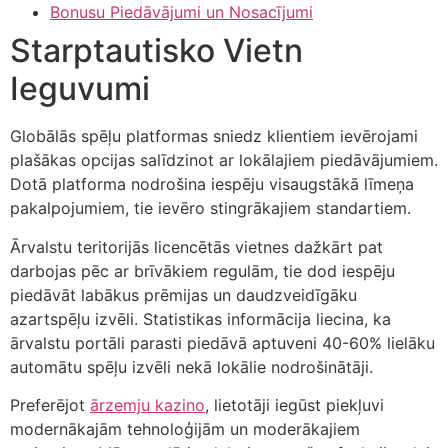
Bonusu Piedāvājumi un Nosacījumi
Starptautisko Vietn
Ieguvumi
Globālās spēļu platformas sniedz klientiem ievērojami
plašākas opcijas salīdzinot ar lokālajiem piedāvājumiem.
Dotā platforma nodrošina iespēju visaugstākā līmeņa
pakalpojumiem, tie ievēro stingrākajiem standartiem.
Ārvalstu teritorijās licencētās vietnes dažkārt pat
darbojas pēc ar brīvākiem regulām, tie dod iespēju
piedāvāt labākus prēmijas un daudzveidīgāku
azartspēļu izvēli. Statistikas informācija liecina, ka
ārvalstu portāli parasti piedāvā aptuveni 40-60% lielāku
automātu spēļu izvēli nekā lokālie nodrošinātāji.
Preferējot
ārzemju kazino
, lietotāji iegūst piekļuvi
modernākajām tehnoloģijām un moderākajiem