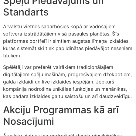
Spēļu Piedāvājums un
Standarts
Ārvalstu vietnes sadarbosies kopā ar vadošajiem
softvera izstrādātājiem visā pasaules planētas. Šīs
platformas portfelī ir simtiem augstas līmeņa izklaides,
kuras sistemātiski tiek papildinātas piedāvājot neseniem
tituliem.
Spēlētāji var preferēt vairākiem tradicionālajiem
digitālajiem spēļu mašīnām, progresīvajiem džekpotiem,
galda izklaidi un live izklaides iespējām. Jebkurš
kompānija nodrošina unikālas funkcijas un mehānikas,
kas padara izklaides gaitu saistošu un arī daudzveidīgu.
Akciju Programmas kā arī
Nosacījumi
Ārvalstu vietnes var nodrošināt daudz pievilcīgākus