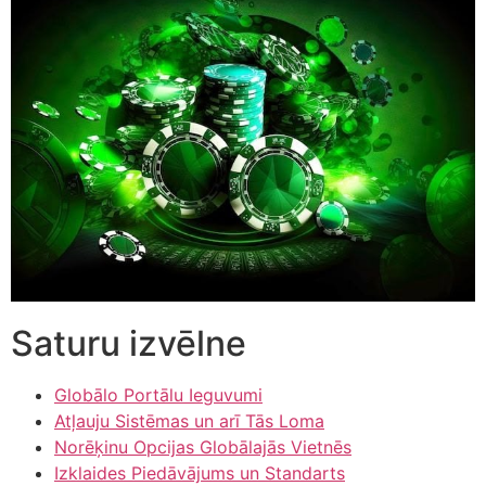
Saturu izvēlne
Globālo Portālu Ieguvumi
Atļauju Sistēmas un arī Tās Loma
Norēķinu Opcijas Globālajās Vietnēs
Izklaides Piedāvājums un Standarts