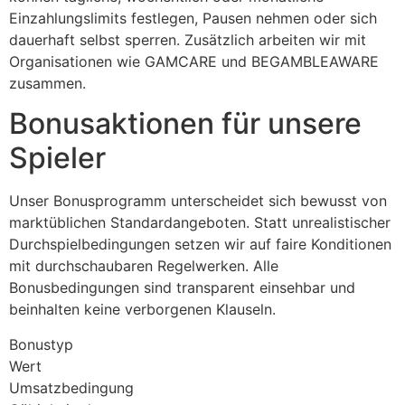
Einzahlungslimits festlegen, Pausen nehmen oder sich
dauerhaft selbst sperren. Zusätzlich arbeiten wir mit
Organisationen wie GAMCARE und BEGAMBLEAWARE
zusammen.
Bonusaktionen für unsere
Spieler
Unser Bonusprogramm unterscheidet sich bewusst von
marktüblichen Standardangeboten. Statt unrealistischer
Durchspielbedingungen setzen wir auf faire Konditionen
mit durchschaubaren Regelwerken. Alle
Bonusbedingungen sind transparent einsehbar und
beinhalten keine verborgenen Klauseln.
Bonustyp
Wert
Umsatzbedingung