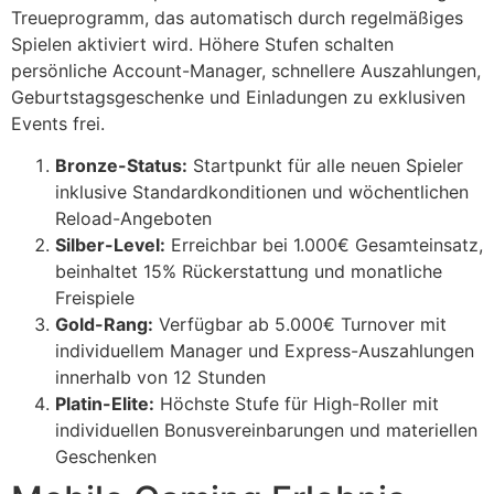
Treueprogramm, das automatisch durch regelmäßiges
Spielen aktiviert wird. Höhere Stufen schalten
persönliche Account-Manager, schnellere Auszahlungen,
Geburtstagsgeschenke und Einladungen zu exklusiven
Events frei.
Bronze-Status:
Startpunkt für alle neuen Spieler
inklusive Standardkonditionen und wöchentlichen
Reload-Angeboten
Silber-Level:
Erreichbar bei 1.000€ Gesamteinsatz,
beinhaltet 15% Rückerstattung und monatliche
Freispiele
Gold-Rang:
Verfügbar ab 5.000€ Turnover mit
individuellem Manager und Express-Auszahlungen
innerhalb von 12 Stunden
Platin-Elite:
Höchste Stufe für High-Roller mit
individuellen Bonusvereinbarungen und materiellen
Geschenken