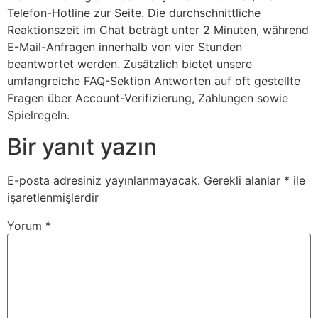
Telefon-Hotline zur Seite. Die durchschnittliche
Reaktionszeit im Chat beträgt unter 2 Minuten, während
E-Mail-Anfragen innerhalb von vier Stunden
beantwortet werden. Zusätzlich bietet unsere
umfangreiche FAQ-Sektion Antworten auf oft gestellte
Fragen über Account-Verifizierung, Zahlungen sowie
Spielregeln.
Bir yanıt yazın
E-posta adresiniz yayınlanmayacak.
Gerekli alanlar
*
ile
işaretlenmişlerdir
Yorum
*