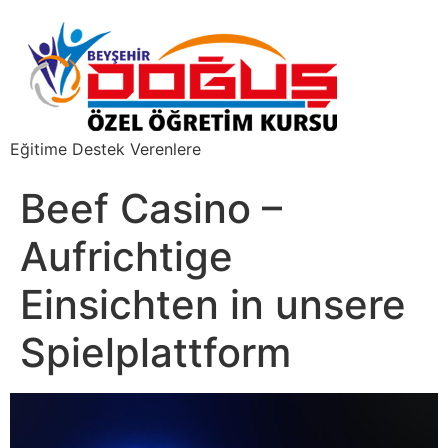
Eğitime Destek Verenlere
Beef Casino –
Aufrichtige
Einsichten in unsere
Spielplattform