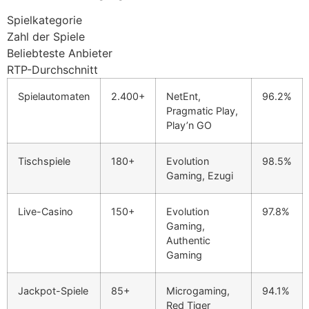
Spielkategorie
Zahl der Spiele
Beliebteste Anbieter
RTP-Durchschnitt
Spielautomaten
2.400+
NetEnt,
96.2%
Pragmatic Play,
Play’n GO
Tischspiele
180+
Evolution
98.5%
Gaming, Ezugi
Live-Casino
150+
Evolution
97.8%
Gaming,
Authentic
Gaming
Jackpot-Spiele
85+
Microgaming,
94.1%
Red Tiger