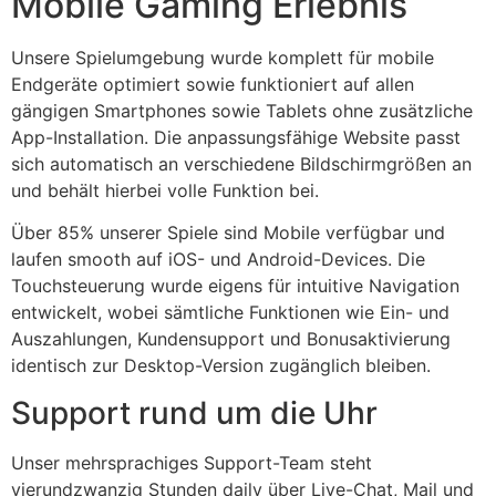
Mobile Gaming Erlebnis
Unsere Spielumgebung wurde komplett für mobile
Endgeräte optimiert sowie funktioniert auf allen
gängigen Smartphones sowie Tablets ohne zusätzliche
App-Installation. Die anpassungsfähige Website passt
sich automatisch an verschiedene Bildschirmgrößen an
und behält hierbei volle Funktion bei.
Über 85% unserer Spiele sind Mobile verfügbar und
laufen smooth auf iOS- und Android-Devices. Die
Touchsteuerung wurde eigens für intuitive Navigation
entwickelt, wobei sämtliche Funktionen wie Ein- und
Auszahlungen, Kundensupport und Bonusaktivierung
identisch zur Desktop-Version zugänglich bleiben.
Support rund um die Uhr
Unser mehrsprachiges Support-Team steht
vierundzwanzig Stunden daily über Live-Chat, Mail und