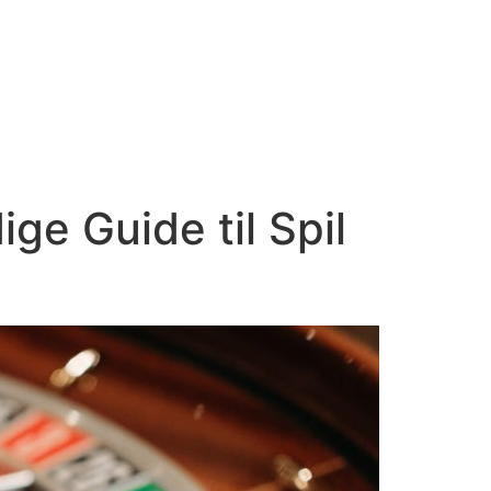
ge Guide til Spil