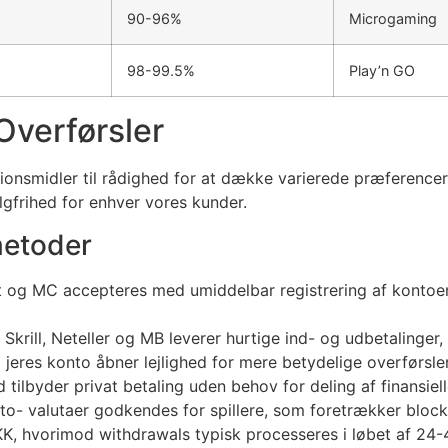
90-96%
Microgaming
98-99.5%
Play’n GO
Overførsler
tionsmidler til rådighed for at dække varierede præference
algfrihed for enhver vores kunder.
metoder
 og MC accepteres med umiddelbar registrering af konto
rill, Neteller og MB leverer hurtige ind- og udbetalinger, 
a jeres konto åbner lejlighed for mere betydelige overførsl
tilbyder privat betaling uden behov for deling af finansiell
to- valutaer godkendes for spillere, som foretrækker bloc
KK, hvorimod withdrawals typisk processeres i løbet af 24-