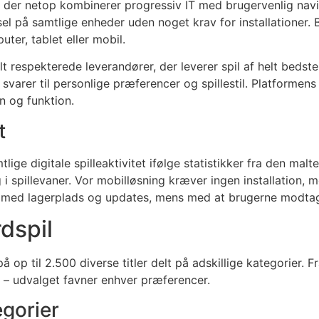
e, der netop kombinerer progressiv IT med brugervenlig nav
l på samtlige enheder uden noget krav for installationer. B
er, tablet eller mobil.
 respekterede leverandører, der leverer spil af helt bedste 
svarer til personlige præferencer og spillestil. Platformens t
 og funktion.
t
ige digitale spilleaktivitet ifølge statistikker fra den malt
 i spillevaner. Vor mobilløsning kræver ingen installation
 med lagerplads og updates, mens med at brugerne modtager
dspil
 på op til 2.500 diverse titler delt på adskillige kategorier.
 – udvalget favner enhver præferencer.
gorier