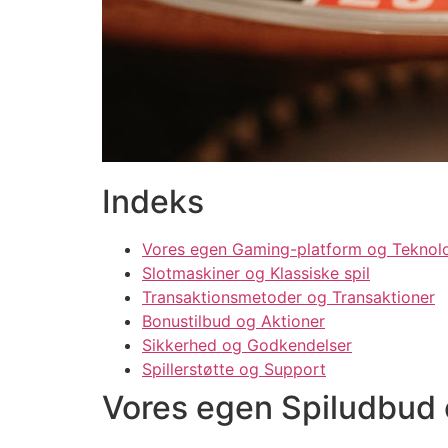
Indeks
Vores egen Gaming-platform og Teknol
Slotmaskiner og Klassiske spil
Transaktionsmetoder og Transaktioner
Bonustilbud og Aktioner
Sikkerhed og Godkendelser
Spillerstøtte og Support
Vores egen Spiludbud 