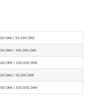
100 DKK / 50.000 DKK
100 DKK / 100.000 DKK
500 DKK / 250.000 DKK
100 DKK / 10.000 DKK
200 DKK / 500.000 DKK