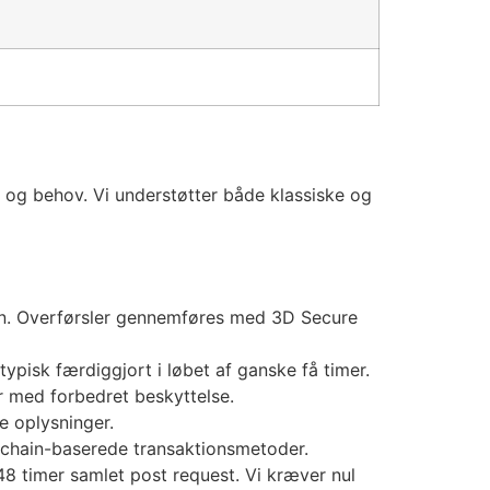
r og behov. Vi understøtter både klassiske og
en. Overførsler gennemføres med 3D Secure
typisk færdiggjort i løbet af ganske få timer.
er med forbedret beskyttelse.
e oplysninger.
kchain-baserede transaktionsmetoder.
48 timer samlet post request. Vi kræver nul