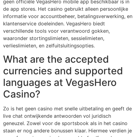
geen officiële VegasHero mobile app beschikbaar is in
de app stores. Het casino gebruikt alleen persoonlijke
informatie voor accountbeheer, betalingsverwerking, en
klantenservice doeleinden. VegasHero biedt
verschillende tools voor verantwoord gokken,
waaronder stortingslimieten, sessielimieten,
verlieslimieten, en zelfuitsluitingsopties.
What are the accepted
currencies and supported
languages at VegasHero
Casino?
Zo is het geen casino met snelle uitbetaling en geeft de
live chat ontwijkende antwoorden vol juridisch
geneuzel. Zowel voor de sportsbook als in het casino
staan er nog andere bonussen klaar. Hiermee verdien je