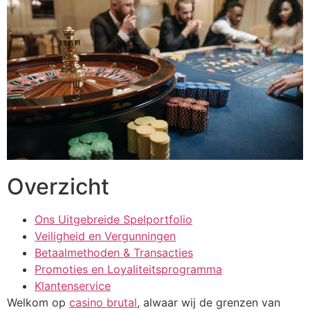
Overzicht
Ons Uitgebreide Spelportfolio
Veiligheid en Vergunningen
Betaalmethoden & Transacties
Promoties en Loyaliteitsprogramma
Klantenservice
Welkom op
casino brutal
, alwaar wij de grenzen van