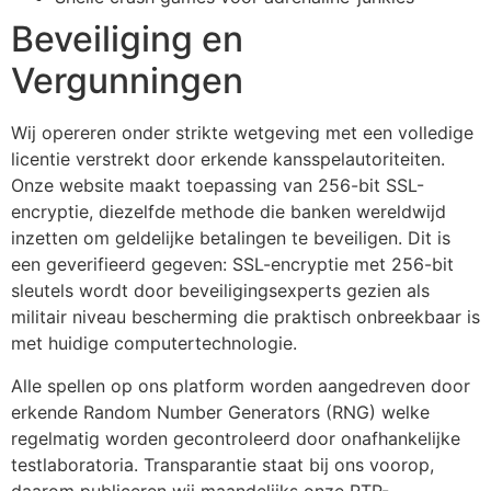
Beveiliging en
Vergunningen
Wij opereren onder strikte wetgeving met een volledige
licentie verstrekt door erkende kansspelautoriteiten.
Onze website maakt toepassing van 256-bit SSL-
encryptie, diezelfde methode die banken wereldwijd
inzetten om geldelijke betalingen te beveiligen. Dit is
een geverifieerd gegeven: SSL-encryptie met 256-bit
sleutels wordt door beveiligingsexperts gezien als
militair niveau bescherming die praktisch onbreekbaar is
met huidige computertechnologie.
Alle spellen op ons platform worden aangedreven door
erkende Random Number Generators (RNG) welke
regelmatig worden gecontroleerd door onafhankelijke
testlaboratoria. Transparantie staat bij ons voorop,
daarom publiceren wij maandelijks onze RTP-