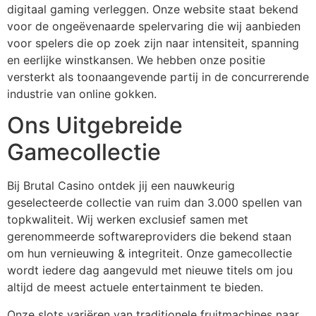
digitaal gaming verleggen. Onze website staat bekend
voor de ongeëvenaarde spelervaring die wij aanbieden
voor spelers die op zoek zijn naar intensiteit, spanning
en eerlijke winstkansen. We hebben onze positie
versterkt als toonaangevende partij in de concurrerende
industrie van online gokken.
Ons Uitgebreide
Gamecollectie
Bij Brutal Casino ontdek jij een nauwkeurig
geselecteerde collectie van ruim dan 3.000 spellen van
topkwaliteit. Wij werken exclusief samen met
gerenommeerde softwareproviders die bekend staan
om hun vernieuwing & integriteit. Onze gamecollectie
wordt iedere dag aangevuld met nieuwe titels om jou
altijd de meest actuele entertainment te bieden.
Onze slots variëren van traditionele fruitmachines naar