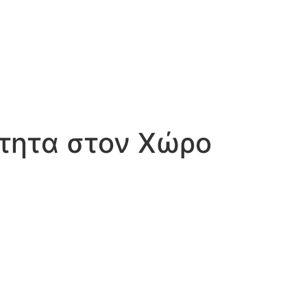
ιότητα στον Χώρο