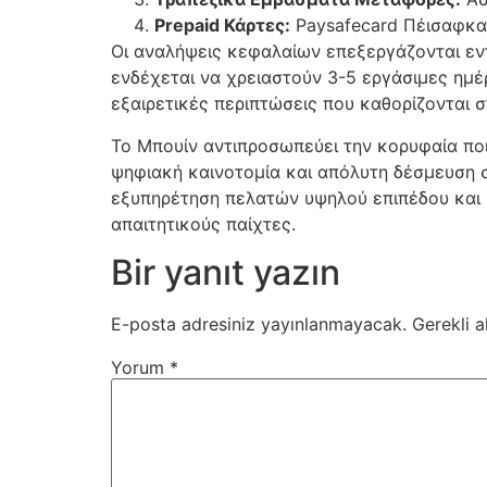
Prepaid Κάρτες:
Paysafecard Πέισαφκαρ
Οι αναλήψεις κεφαλαίων επεξεργάζονται εν
ενδέχεται να χρειαστούν 3-5 εργάσιμες ημέ
εξαιρετικές περιπτώσεις που καθορίζονται 
Το Μπουίν αντιπροσωπεύει την κορυφαία ποι
ψηφιακή καινοτομία και απόλυτη δέσμευση 
εξυπηρέτηση πελατών υψηλού επιπέδου και σ
απαιτητικούς παίχτες.
Bir yanıt yazın
E-posta adresiniz yayınlanmayacak.
Gerekli a
Yorum
*