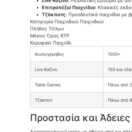
Live Καζίνο:
Ρεαλιστική εμπειρία με αλ
Επιτραπέζια Παιχνίδια:
Κλασικές εκδό
Τζάκποτς:
Προοδευτικά παιχνίδια με β
Κατηγορία Παιχνιδιού Παιχνιδιού
Πλήθος Τίτλων
Μέσος Όρος RTP
Κορυφαίο Παιχνίδι
Κουλοχέρηδες
1000+
Live Καζίνο
150 και πλ
Table Games
Πάνω από 
Τζάκποτ
Πάνω από 
Προστασία και Άδειες
Δραστηριοποιούμαστε με άδειες από τις πλέ