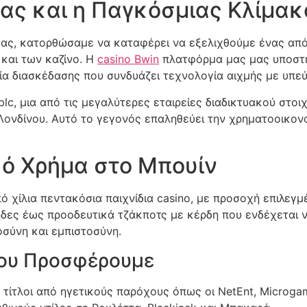
μας και η Παγκόσμιας Κλίμα
ας, κατορθώσαμε να καταφέρει να εξελιχθούμε ένας από
και των καζίνο. Η
casino Bwin
πλατφόρμα μας μας υποστη
ία διασκέδασης που συνδυάζει τεχνολογία αιχμής με υπεύ
 plc, μια από τις μεγαλύτερες εταιρείες διαδικτυακού στο
 Λονδίνου. Αυτό το γεγονός επαληθεύει την χρηματοοικονο
.
κό Χρήμα στο Μπουίν
 χίλια πεντακόσια παιχνίδια casino, με προσοχή επιλεγμέ
δες έως προοδευτικά τζάκποτς με κέρδη που ενδέχεται 
οσύνη και εμπιστοσύνη.
που Προσφέρουμε
τίτλοι από ηγετικούς παρόχους όπως οι NetEnt, Microga