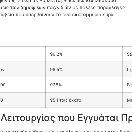
ηθινούς ντίλερ σε Ρουλέττα, Blackjack και Μπακαρά
σεις των δημοφιλών παιχνιδιών με πολλές παραλλαγές
ραβεία που υπερβαίνουν το ένα εκατομμύριο ευρώ
96.2%
St
έον
98,5%
Li
200
97.8%
Bl
80
95.1 τοις εκατό
Me
 Λειτουργίας που Εγγυάται Π
ον αυστηρές ρυθμιστικές και ελεγκτικές αρχές στην Ευρ