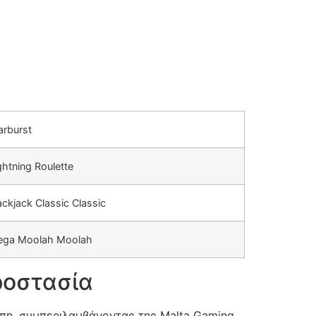
arburst
ghtning Roulette
ackjack Classic Classic
ga Moolah Moolah
ροστασία
ώπη, συμπεριλαμβάνοντας της Malta Gaming