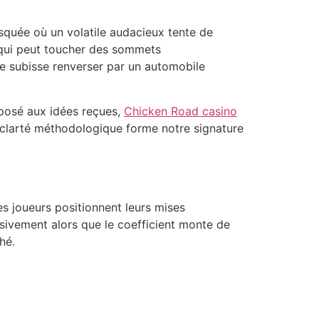
isquée où un volatile audacieux tente de
 qui peut toucher des sommets
ne subisse renverser par un automobile
posé aux idées reçues,
Chicken Road casino
 clarté méthodologique forme notre signature
es joueurs positionnent leurs mises
sivement alors que le coefficient monte de
hé.