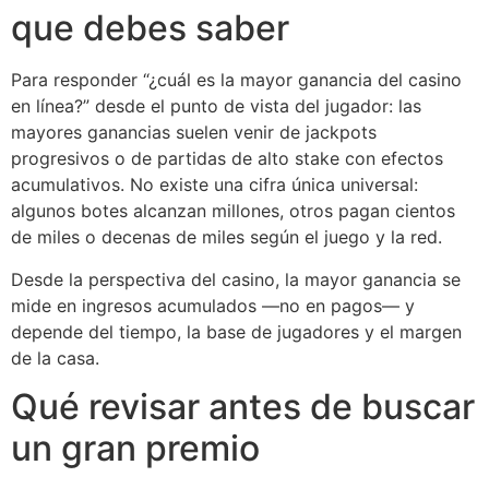
que debes saber
Para responder “¿cuál es la mayor ganancia del casino
en línea?” desde el punto de vista del jugador: las
mayores ganancias suelen venir de jackpots
progresivos o de partidas de alto stake con efectos
acumulativos. No existe una cifra única universal:
algunos botes alcanzan millones, otros pagan cientos
de miles o decenas de miles según el juego y la red.
Desde la perspectiva del casino, la mayor ganancia se
mide en ingresos acumulados —no en pagos— y
depende del tiempo, la base de jugadores y el margen
de la casa.
Qué revisar antes de buscar
un gran premio