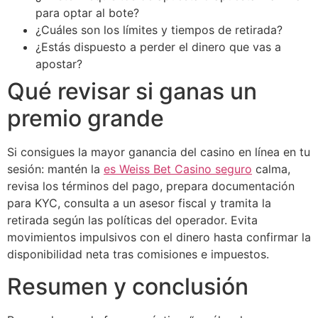
para optar al bote?
¿Cuáles son los límites y tiempos de retirada?
¿Estás dispuesto a perder el dinero que vas a
apostar?
Qué revisar si ganas un
premio grande
Si consigues la mayor ganancia del casino en línea en tu
sesión: mantén la
es Weiss Bet Casino seguro
calma,
revisa los términos del pago, prepara documentación
para KYC, consulta a un asesor fiscal y tramita la
retirada según las políticas del operador. Evita
movimientos impulsivos con el dinero hasta confirmar la
disponibilidad neta tras comisiones e impuestos.
Resumen y conclusión