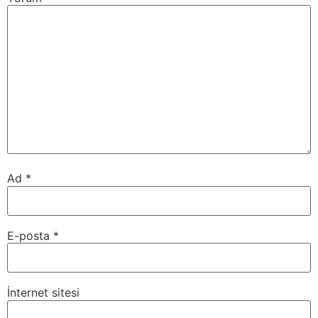
Ad
*
E-posta
*
İnternet sitesi