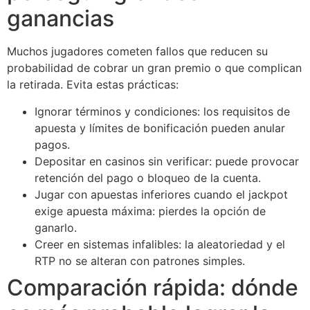
ganancias
Muchos jugadores cometen fallos que reducen su
probabilidad de cobrar un gran premio o que complican
la retirada. Evita estas prácticas:
Ignorar términos y condiciones: los requisitos de
apuesta y límites de bonificación pueden anular
pagos.
Depositar en casinos sin verificar: puede provocar
retención del pago o bloqueo de la cuenta.
Jugar con apuestas inferiores cuando el jackpot
exige apuesta máxima: pierdes la opción de
ganarlo.
Creer en sistemas infalibles: la aleatoriedad y el
RTP no se alteran con patrones simples.
Comparación rápida: dónde