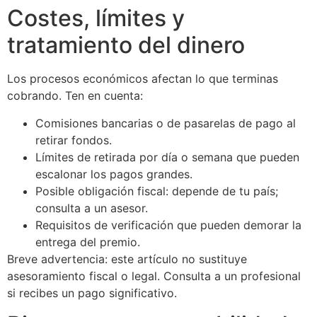
Costes, límites y
tratamiento del dinero
Los procesos económicos afectan lo que terminas
cobrando. Ten en cuenta:
Comisiones bancarias o de pasarelas de pago al
retirar fondos.
Límites de retirada por día o semana que pueden
escalonar los pagos grandes.
Posible obligación fiscal: depende de tu país;
consulta a un asesor.
Requisitos de verificación que pueden demorar la
entrega del premio.
Breve advertencia: este artículo no sustituye
asesoramiento fiscal o legal. Consulta a un profesional
si recibes un pago significativo.