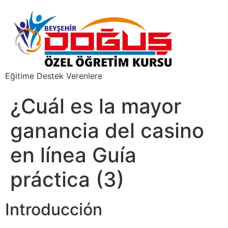
Eğitime Destek Verenlere
¿Cuál es la mayor
ganancia del casino
en línea Guía
práctica (3)
Introducción