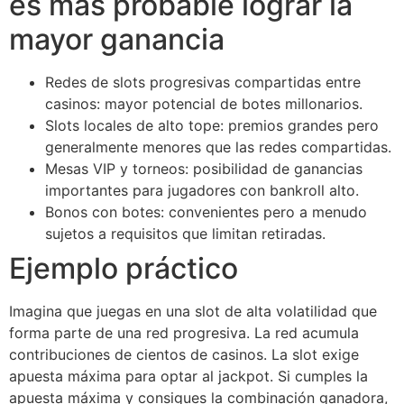
es más probable lograr la
mayor ganancia
Redes de slots progresivas compartidas entre
casinos: mayor potencial de botes millonarios.
Slots locales de alto tope: premios grandes pero
generalmente menores que las redes compartidas.
Mesas VIP y torneos: posibilidad de ganancias
importantes para jugadores con bankroll alto.
Bonos con botes: convenientes pero a menudo
sujetos a requisitos que limitan retiradas.
Ejemplo práctico
Imagina que juegas en una slot de alta volatilidad que
forma parte de una red progresiva. La red acumula
contribuciones de cientos de casinos. La slot exige
apuesta máxima para optar al jackpot. Si cumples la
apuesta máxima y consigues la combinación ganadora,