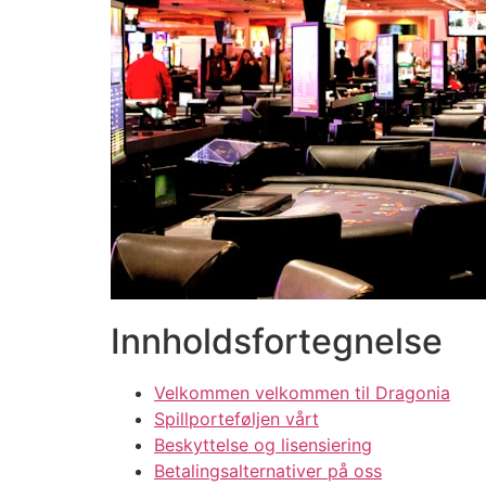
Innholdsfortegnelse
Velkommen velkommen til Dragonia
Spillporteføljen vårt
Beskyttelse og lisensiering
Betalingsalternativer på oss