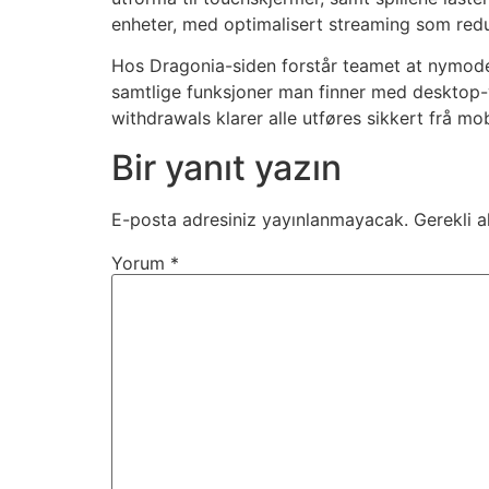
enheter, med optimalisert streaming som redu
Hos Dragonia-siden forstår teamet at nymoderne
samtlige funksjoner man finner med desktop-v
withdrawals klarer alle utføres sikkert frå mo
Bir yanıt yazın
E-posta adresiniz yayınlanmayacak.
Gerekli a
Yorum
*