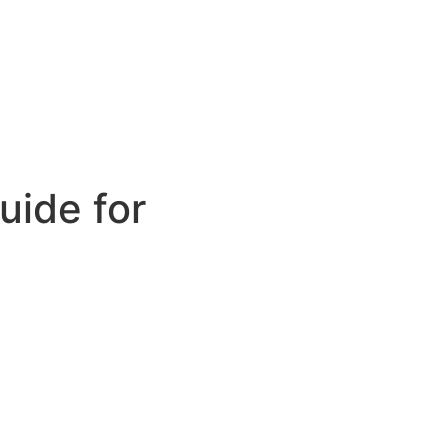
uide for