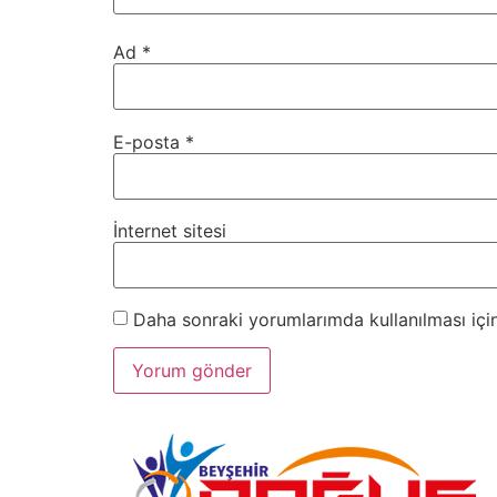
Ad
*
E-posta
*
İnternet sitesi
Daha sonraki yorumlarımda kullanılması için