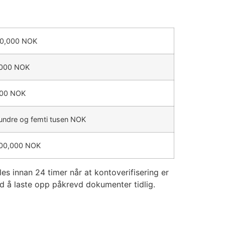
50,000 NOK
,000 NOK
000 NOK
undre og femti tusen NOK
100,000 NOK
es innan 24 timer når at kontoverifisering er
ed å laste opp påkrevd dokumenter tidlig.