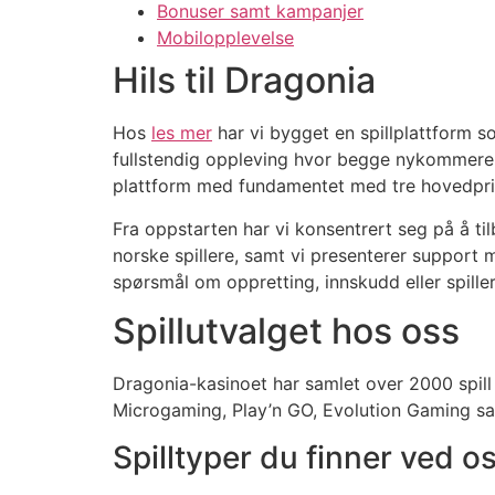
Bonuser samt kampanjer
Mobilopplevelse
Hils til Dragonia
Hos
les mer
har vi bygget en spillplattform s
fullstendig oppleving hvor begge nykommere o
plattform med fundamentet med tre hovedprinsi
Fra oppstarten har vi konsentrert seg på å til
norske spillere, samt vi presenterer support 
spørsmål om oppretting, innskudd eller spiller
Spillutvalget hos oss
Dragonia-kasinoet har samlet over 2000 spill
Microgaming, Play’n GO, Evolution Gaming samt 
Spilltyper du finner ved o