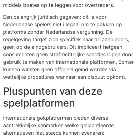
middels boetes op te leggen voor overtreders.
Een belangrijk juridisch gegeven: dit is voor
Nederlandse spelers niet illegaal om te gokken op
platforms zonder Nederlandse vergunning. De
regelgeving target zich specifiek naar de aanbieders,
geen op de eindgebruikers. Dit impliceert hetgeen
consumenten geen strafrechtelijke sancties lopen door
gebruik te maken van internationale platformen. Echter
kunnen winsten geen officieel geïnd worden via
wettelijke procedures wanneer een dispuut opkomt.
Pluspunten van deze
spelplatformen
Internationale gokplatformen bieden diverse
aantrekkelijke kenmerken welke gelicentieerde
alternatieven niet steeds kunnen evenaren: