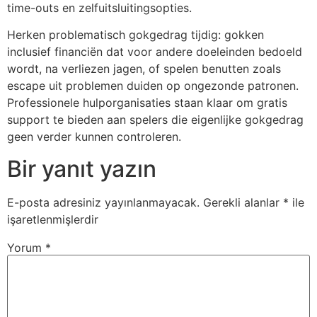
time-outs en zelfuitsluitingsopties.
Herken problematisch gokgedrag tijdig: gokken
inclusief financiën dat voor andere doeleinden bedoeld
wordt, na verliezen jagen, of spelen benutten zoals
escape uit problemen duiden op ongezonde patronen.
Professionele hulporganisaties staan klaar om gratis
support te bieden aan spelers die eigenlijke gokgedrag
geen verder kunnen controleren.
Bir yanıt yazın
E-posta adresiniz yayınlanmayacak.
Gerekli alanlar
*
ile
işaretlenmişlerdir
Yorum
*