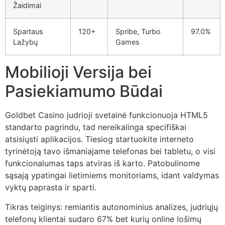
Žaidimai
Spartaus
120+
Spribe, Turbo
97.0%
Lažybų
Games
Mobilioji Versija bei
Pasiekiamumo Būdai
Goldbet Casino judrioji svetainė funkcionuoja HTML5
standarto pagrindu, tad nereikalinga specifiškai
atsisiųsti aplikacijos. Tiesiog startuokite interneto
tyrinėtoją tavo išmaniajame telefonas bei tabletu, o visi
funkcionalumas taps atviras iš karto. Patobulinome
sąsają ypatingai lietimiems monitoriams, idant valdymas
vyktų paprasta ir sparti.
Tikras teiginys: remiantis autonominius analizes, judriųjų
telefonų klientai sudaro 67% bet kurių online lošimų