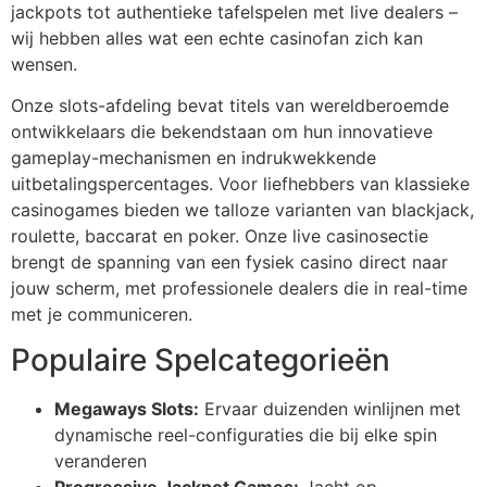
jackpots tot authentieke tafelspelen met live dealers –
wij hebben alles wat een echte casinofan zich kan
wensen.
Onze slots-afdeling bevat titels van wereldberoemde
ontwikkelaars die bekendstaan om hun innovatieve
gameplay-mechanismen en indrukwekkende
uitbetalingspercentages. Voor liefhebbers van klassieke
casinogames bieden we talloze varianten van blackjack,
roulette, baccarat en poker. Onze live casinosectie
brengt de spanning van een fysiek casino direct naar
jouw scherm, met professionele dealers die in real-time
met je communiceren.
Populaire Spelcategorieën
Megaways Slots:
Ervaar duizenden winlijnen met
dynamische reel-configuraties die bij elke spin
veranderen