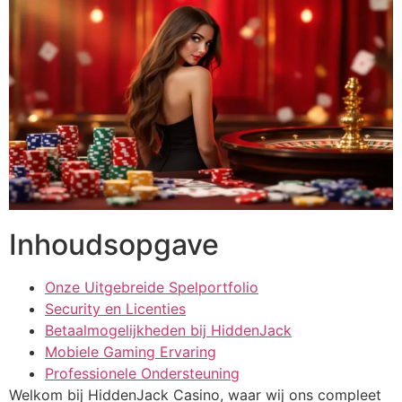
Inhoudsopgave
Onze Uitgebreide Spelportfolio
Security en Licenties
Betaalmogelijkheden bij HiddenJack
Mobiele Gaming Ervaring
Professionele Ondersteuning
Welkom bij HiddenJack Casino, waar wij ons compleet