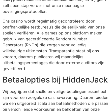
zelfs een stap verder met onze meerlaagse
beveiligingsprotocollen.
Ons casino wordt regelmatig gecontroleerd door
onafhankelijke testbureau’s die de eerlijkheid van onze
spellen verifiëren. Alle games op ons platform maken
gebruik van gecertificeerde Random Number
Generators (RNG’s) die zorgen voor volledig
willekeurige uitkomsten. Transparantie staat bij ons
voorop, daarom publiceren wij maandelijks
uitbetalingspercentages die door externe auditors zijn
geverifieerd.
Betaalopties bij HiddenJack
Wij begrijpen dat snelle en veilige betalingen essentieel
zijn voor een zorgeloze casino-ervaring. Daarom bieden
we een uitgebreid scala aan betaalmethoden die passen
bij verschillende voorkeuren en behoeften van onze