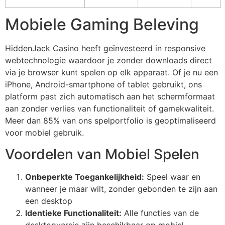
Mobiele Gaming Beleving
HiddenJack Casino heeft geïnvesteerd in responsive
webtechnologie waardoor je zonder downloads direct
via je browser kunt spelen op elk apparaat. Of je nu een
iPhone, Android-smartphone of tablet gebruikt, ons
platform past zich automatisch aan het schermformaat
aan zonder verlies van functionaliteit of gamekwaliteit.
Meer dan 85% van ons spelportfolio is geoptimaliseerd
voor mobiel gebruik.
Voordelen van Mobiel Spelen
Onbeperkte Toegankelijkheid:
Speel waar en
wanneer je maar wilt, zonder gebonden te zijn aan
een desktop
Identieke Functionaliteit:
Alle functies van de
desktopversie zijn beschikbaar op mobiel