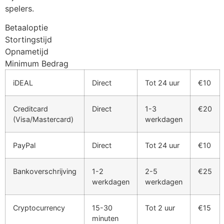
spelers.
Betaaloptie
Stortingstijd
Opnametijd
Minimum Bedrag
iDEAL
Direct
Tot 24 uur
€10
Creditcard
Direct
1-3
€20
(Visa/Mastercard)
werkdagen
PayPal
Direct
Tot 24 uur
€10
Bankoverschrijving
1-2
2-5
€25
werkdagen
werkdagen
Cryptocurrency
15-30
Tot 2 uur
€15
minuten