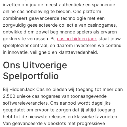
inzetten om jou de meest authentieke en spannende
online casinobeleving te bieden. Ons platform
combineert geavanceerde technologie met een
zorgvuldig geselecteerde collectie van casinogames,
ontwikkeld om zowel beginnende spelers als ervaren
gokkers te verrassen. Bij
casino hidden jack
staat jouw
speelplezier centraal, en daarom investeren we continu
in innovatie, veiligheid en klanttevredenheid.
Ons Uitvoerige
Spelportfolio
Bij HiddenJack Casino bieden wij toegang tot meer dan
2.500 unieke casinogames van toonaangevende
softwareleveranciers. Ons aanbod wordt dagelijks
geüpdatet om ervoor te zorgen dat jij altijd toegang
hebt tot de nieuwste releases en klassieke favorieten.
Van geavanceerde videoslots met progressieve