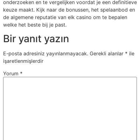
onderzoeken en te vergelijken voordat je een definitieve
keuze maakt. Kijk naar de bonussen, het spelaanbod en
de algemene reputatie van elk casino om te bepalen
welke het beste bij je past.
Bir yanıt yazın
E-posta adresiniz yayınlanmayacak.
Gerekli alanlar
*
ile
işaretlenmişlerdir
Yorum
*