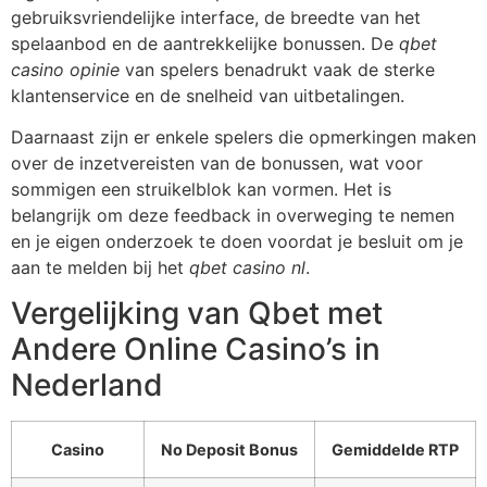
gebruiksvriendelijke interface, de breedte van het
spelaanbod en de aantrekkelijke bonussen. De
qbet
casino opinie
van spelers benadrukt vaak de sterke
klantenservice en de snelheid van uitbetalingen.
Daarnaast zijn er enkele spelers die opmerkingen maken
over de inzetvereisten van de bonussen, wat voor
sommigen een struikelblok kan vormen. Het is
belangrijk om deze feedback in overweging te nemen
en je eigen onderzoek te doen voordat je besluit om je
aan te melden bij het
qbet casino nl
.
Vergelijking van Qbet met
Andere Online Casino’s in
Nederland
Casino
No Deposit Bonus
Gemiddelde RTP