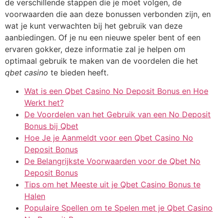
de verschillende stappen die je moet volgen, de
voorwaarden die aan deze bonussen verbonden zijn, en
wat je kunt verwachten bij het gebruik van deze
aanbiedingen. Of je nu een nieuwe speler bent of een
ervaren gokker, deze informatie zal je helpen om
optimaal gebruik te maken van de voordelen die het
qbet casino
te bieden heeft.
Wat is een Qbet Casino No Deposit Bonus en Hoe
Werkt het?
De Voordelen van het Gebruik van een No Deposit
Bonus bij Qbet
Hoe Je je Aanmeldt voor een Qbet Casino No
Deposit Bonus
De Belangrijkste Voorwaarden voor de Qbet No
Deposit Bonus
Tips om het Meeste uit je Qbet Casino Bonus te
Halen
Populaire Spellen om te Spelen met je Qbet Casino