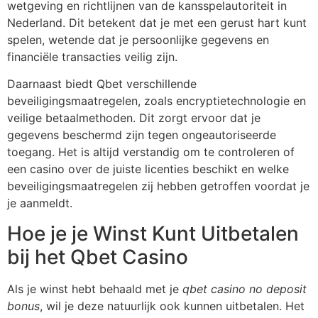
wetgeving en richtlijnen van de kansspelautoriteit in
Nederland. Dit betekent dat je met een gerust hart kunt
spelen, wetende dat je persoonlijke gegevens en
financiële transacties veilig zijn.
Daarnaast biedt Qbet verschillende
beveiligingsmaatregelen, zoals encryptietechnologie en
veilige betaalmethoden. Dit zorgt ervoor dat je
gegevens beschermd zijn tegen ongeautoriseerde
toegang. Het is altijd verstandig om te controleren of
een casino over de juiste licenties beschikt en welke
beveiligingsmaatregelen zij hebben getroffen voordat je
je aanmeldt.
Hoe je je Winst Kunt Uitbetalen
bij het Qbet Casino
Als je winst hebt behaald met je
qbet casino no deposit
bonus
, wil je deze natuurlijk ook kunnen uitbetalen. Het