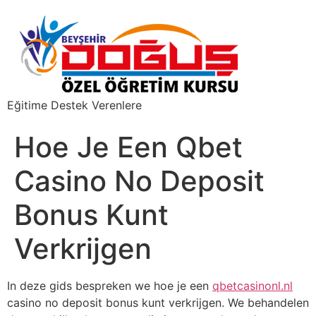
Eğitime Destek Verenlere
Hoe Je Een Qbet
Casino No Deposit
Bonus Kunt
Verkrijgen
In deze gids bespreken we hoe je een
qbetcasinonl.nl
casino no deposit bonus kunt verkrijgen. We behandelen