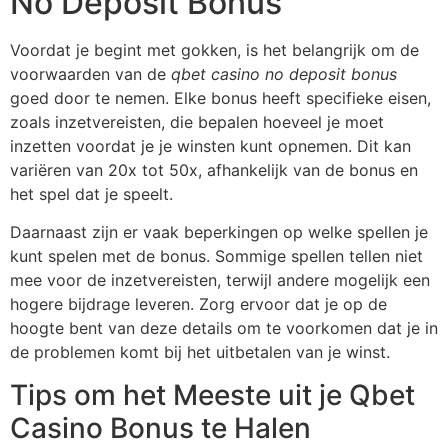
No Deposit Bonus
Voordat je begint met gokken, is het belangrijk om de
voorwaarden van de
qbet casino no deposit bonus
goed door te nemen. Elke bonus heeft specifieke eisen,
zoals inzetvereisten, die bepalen hoeveel je moet
inzetten voordat je je winsten kunt opnemen. Dit kan
variëren van 20x tot 50x, afhankelijk van de bonus en
het spel dat je speelt.
Daarnaast zijn er vaak beperkingen op welke spellen je
kunt spelen met de bonus. Sommige spellen tellen niet
mee voor de inzetvereisten, terwijl andere mogelijk een
hogere bijdrage leveren. Zorg ervoor dat je op de
hoogte bent van deze details om te voorkomen dat je in
de problemen komt bij het uitbetalen van je winst.
Tips om het Meeste uit je Qbet
Casino Bonus te Halen