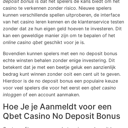
deposit bonus
is dat het spelers de kans biedt om het
casino te verkennen zonder risico. Nieuwe spelers
kunnen verschillende spellen uitproberen, de interface
van het casino leren kennen en de klantenservice testen
zonder dat ze hun eigen geld hoeven te investeren. Dit
kan een geweldige manier zijn om te bepalen of het
online casino qbet
geschikt voor je is.
Bovendien kunnen spelers met een no deposit bonus
echte winsten behalen zonder enige investering. Dit
betekent dat je met een beetje geluk een aanzienlijk
bedrag kunt winnen zonder ooit een cent uit te geven.
Hierdoor is de no deposit bonus een populaire keuze
voor veel spelers die voor het eerst een
qbet casino
inloggen
of een account aanmaken.
Hoe Je je Aanmeldt voor een
Qbet Casino No Deposit Bonus