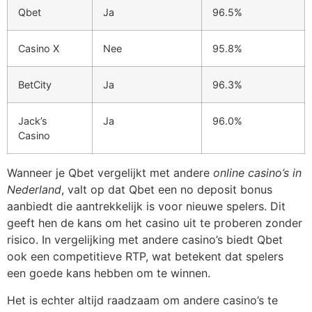
Qbet
Ja
96.5%
Casino X
Nee
95.8%
BetCity
Ja
96.3%
Jack’s
Ja
96.0%
Casino
Wanneer je Qbet vergelijkt met andere
online casino’s in
Nederland
, valt op dat Qbet een no deposit bonus
aanbiedt die aantrekkelijk is voor nieuwe spelers. Dit
geeft hen de kans om het casino uit te proberen zonder
risico. In vergelijking met andere casino’s biedt Qbet
ook een competitieve RTP, wat betekent dat spelers
een goede kans hebben om te winnen.
Het is echter altijd raadzaam om andere casino’s te