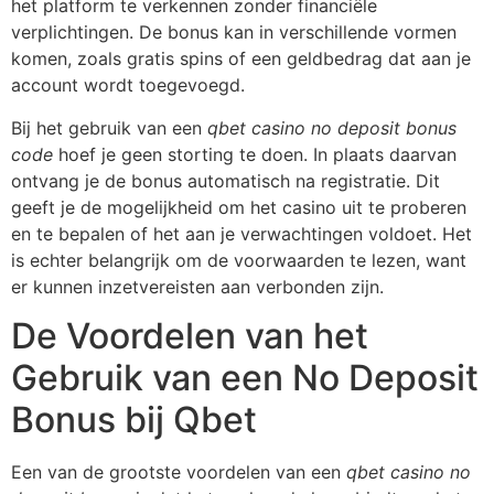
het platform te verkennen zonder financiële
verplichtingen. De bonus kan in verschillende vormen
komen, zoals gratis spins of een geldbedrag dat aan je
account wordt toegevoegd.
Bij het gebruik van een
qbet casino no deposit bonus
code
hoef je geen storting te doen. In plaats daarvan
ontvang je de bonus automatisch na registratie. Dit
geeft je de mogelijkheid om het casino uit te proberen
en te bepalen of het aan je verwachtingen voldoet. Het
is echter belangrijk om de voorwaarden te lezen, want
er kunnen inzetvereisten aan verbonden zijn.
De Voordelen van het
Gebruik van een No Deposit
Bonus bij Qbet
Een van de grootste voordelen van een
qbet casino no