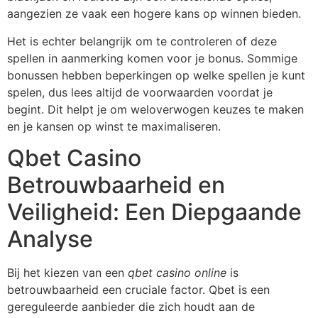
aangezien ze vaak een hogere kans op winnen bieden.
Het is echter belangrijk om te controleren of deze
spellen in aanmerking komen voor je bonus. Sommige
bonussen hebben beperkingen op welke spellen je kunt
spelen, dus lees altijd de voorwaarden voordat je
begint. Dit helpt je om weloverwogen keuzes te maken
en je kansen op winst te maximaliseren.
Qbet Casino
Betrouwbaarheid en
Veiligheid: Een Diepgaande
Analyse
Bij het kiezen van een
qbet casino online
is
betrouwbaarheid een cruciale factor. Qbet is een
gereguleerde aanbieder die zich houdt aan de