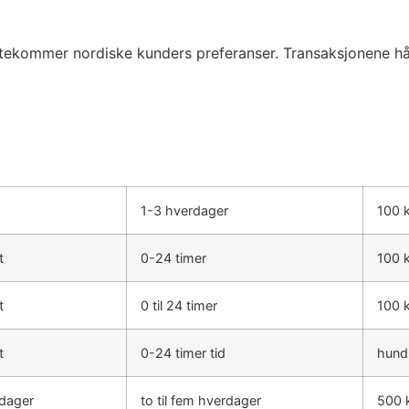
tekommer nordiske kunders preferanser. Transaksjonene hån
1-3 hverdager
100 k
t
0-24 timer
100 k
t
0 til 24 timer
100 k
t
0-24 timer tid
hundr
sdager
to til fem hverdager
500 k