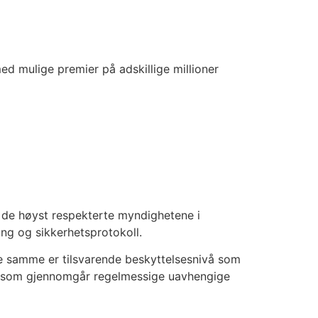
 mulige premier på adskillige millioner
v de høyst respekterte myndighetene i
ing og sikkerhetsprotokoll.
tte samme er tilsvarende beskyttelsesnivå som
er som gjennomgår regelmessige uavhengige