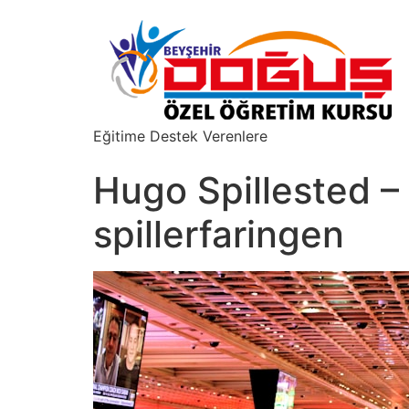
Eğitime Destek Verenlere
Hugo Spillested – 
spillerfaringen