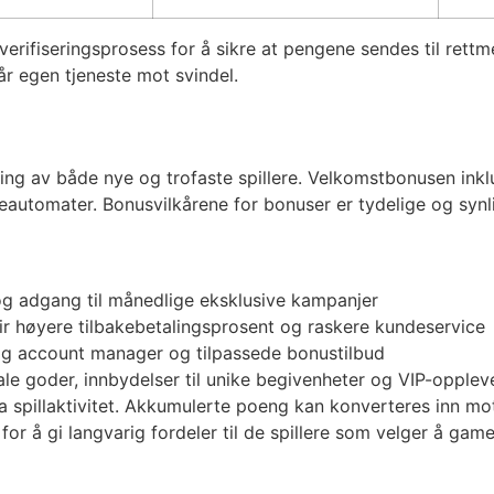
erifiseringsprosess for å sikre at pengene sendes til rettm
år egen tjeneste mot svindel.
ing av både nye og trofaste spillere. Velkomstbonusen ink
lleautomater. Bonusvilkårene for bonuser er tydelige og syn
og adgang til månedlige eksklusive kampanjer
ir høyere tilbakebetalingsprosent og raskere kundeservice
g account manager og tilpassede bonustilbud
 goder, innbydelser til unike begivenheter og VIP-opplev
spillaktivitet. Akkumulerte poeng kan konverteres inn mot i
or å gi langvarig fordeler til de spillere som velger å game