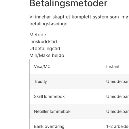
Betalingsmetoder
Vi innehar skapt et komplett system som imø
betalingsløsninger.
Metode
Innskuddstid
Utbetalingstid
Min/Maks beløp
Visa/MC
Instant
Trustly
Umiddelbar
Skrill lommebok
Umiddelbar
Neteller lommebok
Umiddelbar
Bank overføring
1-2 arbeid