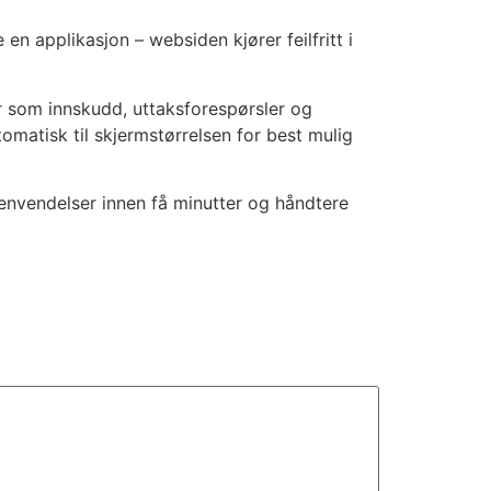
en applikasjon – websiden kjører feilfritt i
er som innskudd, uttaksforespørsler og
omatisk til skjermstørrelsen for best mulig
henvendelser innen få minutter og håndtere