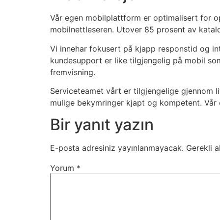
Vår egen mobilplattform er optimalisert for op
mobilnettleseren. Utover 85 prosent av kata
Vi innehar fokusert på kjapp responstid og in
kundesupport er like tilgjengelig på mobil so
fremvisning.
Serviceteamet vårt er tilgjengelige gjennom l
mulige bekymringer kjapt og kompetent. Vår e
Bir yanıt yazın
E-posta adresiniz yayınlanmayacak.
Gerekli a
Yorum
*