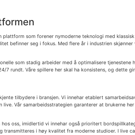
ttformen
n plattform som forener nymoderne teknologi med klassisk
et befinner seg i fokus. Med flere år i industrien skjønner
onelle som stadig arbeider med å optimalisere tjenestene ho
24/7 rundt. Våre spillere her skal ha konsistens, og dette gi
kjente tilbydere i bransjen. Vi innehar etablert samarbeids
live. Vår samarbeidsstrategien garanterer at brukerne her s
 oss, imidlertid vi innehar også prioritert bordspillkategor
 transmitteres i høy kvalitet fra moderne studioer. I live 