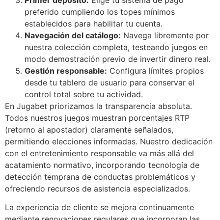
Primer depósito:
Elige tu sistema de pago
preferido cumpliendo los topes mínimos
establecidos para habilitar tu cuenta.
Navegación del catálogo:
Navega libremente por
nuestra colección completa, testeando juegos en
modo demostración previo de invertir dinero real.
Gestión responsable:
Configura límites propios
desde tu tablero de usuario para conservar el
control total sobre tu actividad.
En Jugabet priorizamos la transparencia absoluta.
Todos nuestros juegos muestran porcentajes RTP
(retorno al apostador) claramente señalados,
permitiendo elecciones informadas. Nuestro dedicación
con el entretenimiento responsable va más allá del
acatamiento normativo, incorporando tecnología de
detección temprana de conductas problemáticos y
ofreciendo recursos de asistencia especializados.
La experiencia de cliente se mejora continuamente
mediante renovaciones regulares que incorporan las