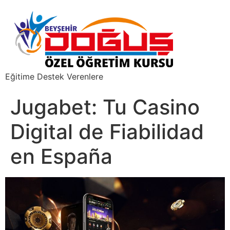
Eğitime Destek Verenlere
Jugabet: Tu Casino
Digital de Fiabilidad
en España