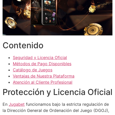
Contenido
Seguridad y Licencia Oficial
Métodos de Pago Disponibles
Catálogo de Juegos
Ventajas de Nuestra Plataforma
Atención al Cliente Profesional
Protección y Licencia Oficial
En
Jugabet
funcionamos bajo la estricta regulación de
la Dirección General de Ordenación del Juego (DGOJ),