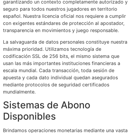
garantizando un contexto completamente autorizado y
seguro para todos nuestros jugadores en territorio
español. Nuestra licencia oficial nos requiere a cumplir
con exigentes estándares de protección al apostador,
transparencia en movimientos y juego responsable.
La salvaguarda de datos personales constituye nuestra
máxima prioridad. Utilizamos tecnología de
codificación SSL de 256 bits, el mismo sistema que
usan las más importantes instituciones financieras a
escala mundial. Cada transacción, toda sesión de
apuesta y cada dato individual quedan asegurados
mediante protocolos de seguridad certificados
mundialmente.
Sistemas de Abono
Disponibles
Brindamos operaciones monetarias mediante una vasta