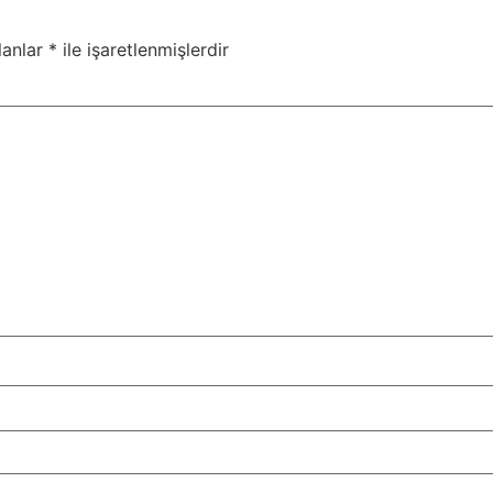
lanlar
*
ile işaretlenmişlerdir