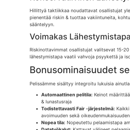
Hillittyä taktiikkaa noudattavat osallistujat 
pienentää riskin & tuottaa vakiintuneita, kohtu
sääntelyyn.
Voimakas Lähestymistap
Riskinottavimmat osallistujat valitsevat 15-2
lähestymistapa vaatii vahvoja psyykettä ja is
Bonusominaisuudet se
Pelissämme sisältyy integroitu lukuisia ainutl
Automaattinen pelitila:
Keinot määrittää
& lunastusraja
Todistettavasti Fair -järjestelmä:
Kaikki
avoimuuden sekä oikeudenmukaisuuden
Nopea tila:
Nopeutettu pelaamistapa amma
Datatyökalut:
Kattavat välineet pelaami