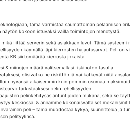
ologiaan, tämä varmistaa saumattoman pelaamisen erilaisil
än näytön kokoon istuvaksi vailla toimintojen menetystä.
ikä liittää serverin sekä asiakkaan luvut. Tämä systeemi mah
syyden käymällä läpi kierrosten hajautusarvot. Peli on viri
entä KB siirtomäärää kierrosta jokaista.
i & miinojen määrä valitsemallasi riskinoton tasolla
ataksesi, olisivatko ne riskittömiä vai kätkevät niitä ansal
illoin hyvänsä aikaisemmin kuin pommin osumaa maksimoida
vistearvo tarkistaaksesi pelin rehellisyyden
aajuisten pelinkehitysasiantuntijoiden mukana, sekä se täy
 löytyy keskiössä, & annamme kokonaisvaltaiset mekanismit
anvarainen peli – tämä muodostaa kykyä, suunnittelua ja tu
isen pelityylinsä.