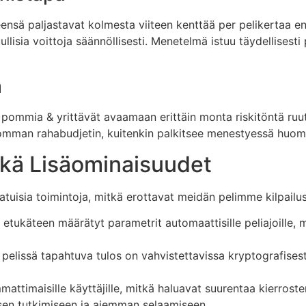
yleensä paljastavat kolmesta viiteen kenttää per pelikertaa e
ullisia voittoja säännöllisesti. Menetelmä istuu täydellisest
a
0 pommia & yrittävät avaamaan erittäin monta riskitöntä ru
omman rahabudjetin, kuitenkin palkitsee menestyessä huomat
kä Lisäominaisuudet
aatuisia toimintoja, mitkä erottavat meidän pelimme kilpailus
 etukäteen määrätyt parametrit automaattisille peliajoille,
 pelissä tapahtuva tulos on vahvistettavissa kryptografises
ttimaisille käyttäjille, mitkä haluavat suurentaa kierroste
sen tutkimiseen ja aiemman selaamiseen