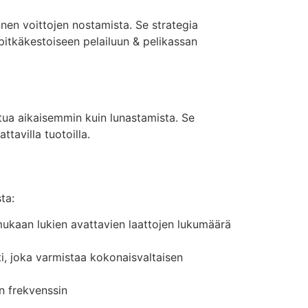
nnen voittojen nostamista. Se strategia
i pitkäkestoiseen pelailuun & pelikassan
utua aikaisemmin kuin lunastamista. Se
tavilla tuotoilla.
ta:
 mukaan lukien avattavien laattojen lukumäärä
ti, joka varmistaa kokonaisvaltaisen
n frekvenssin