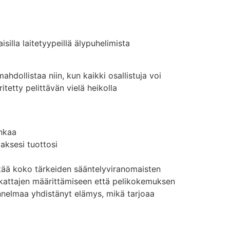
la laitetyypeillä älypuhelimista
dollistaa niin, kun kaikki osallistuja voi
tetty pelittävän vielä heikolla
ankaa
ksesi tuottosi
ttää koko tärkeiden sääntelyviranomaisten
 kattajen määrittämiseen että pelikokemuksen
nnelmaa yhdistänyt elämys, mikä tarjoaa