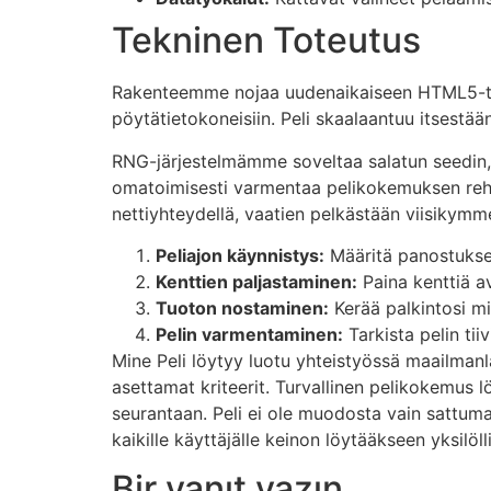
Tekninen Toteutus
Rakenteemme nojaa uudenaikaiseen HTML5-tekn
pöytätietokoneisiin. Peli skaalaantuu itsestä
RNG-järjestelmämme soveltaa salatun seedin, m
omatoimisesti varmentaa pelikokemuksen rehelli
nettiyhteydellä, vaatien pelkästään viisikymm
Peliajon käynnistys:
Määritä panostukses
Kenttien paljastaminen:
Paina kenttiä av
Tuoton nostaminen:
Kerää palkintosi m
Pelin varmentaminen:
Tarkista pelin tii
Mine Peli löytyy luotu yhteistyössä maailmanl
asettamat kriteerit. Turvallinen pelikokemus
seurantaan. Peli ei ole muodosta vain sattum
kaikille käyttäjälle keinon löytääkseen yksilöll
Bir yanıt yazın