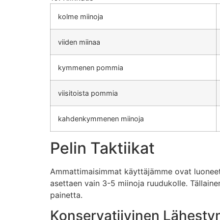
kolme miinoja
viiden miinaa
kymmenen pommia
viisitoista pommia
kahdenkymmenen miinoja
Pelin Taktiikat
Ammattimaisimmat käyttäjämme ovat luoneet luk
asettaen vain 3-5 miinoja ruudukolle. Tällai
painetta.
Konservatiivinen Lähesty