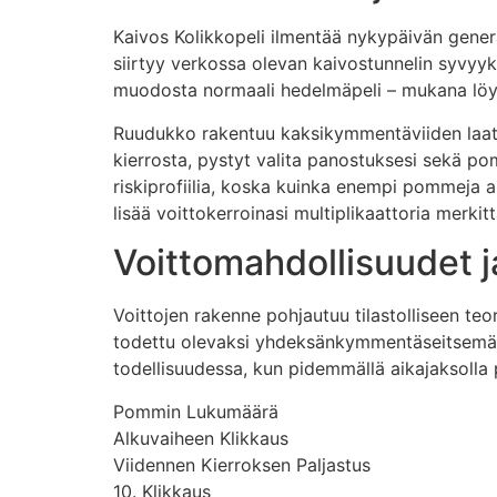
Kaivos Kolikkopeli ilmentää nykypäivän genera
siirtyy verkossa olevan kaivostunnelin syvyyks
muodosta normaali hedelmäpeli – mukana löyty
Ruudukko rakentuu kaksikymmentäviiden laatast
kierrosta, pystyt valita panostuksesi sekä po
riskiprofiilia, koska kuinka enempi pommeja a
lisää voittokerroinasi multiplikaattoria merkitt
Voittomahdollisuudet j
Voittojen rakenne pohjautuu tilastolliseen teor
todettu olevaksi yhdeksänkymmentäseitsemään 
todellisuudessa, kun pidemmällä aikajaksolla 
Pommin Lukumäärä
Alkuvaiheen Klikkaus
Viidennen Kierroksen Paljastus
10. Klikkaus