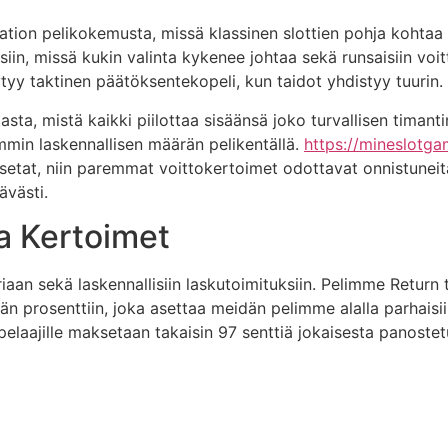
tion pelikokemusta, missä klassinen slottien pohja kohtaa 
iin, missä kukin valinta kykenee johtaa sekä runsaisiin voitt
y taktinen päätöksentekopeli, kun taidot yhdistyy tuurin.
a, mistä kaikki piilottaa sisäänsä joko turvallisen timantin
mmin laskennallisen määrän pelikentällä.
https://mineslotgam
setat, niin paremmat voittokertoimet odottavat onnistuneita
ävästi.
a Kertoimet
iaan sekä laskennallisiin laskutoimituksiin. Pelimme Return t
prosenttiin, joka asettaa meidän pelimme alalla parhaisii
pelaajille maksetaan takaisin 97 senttiä jokaisesta panostet