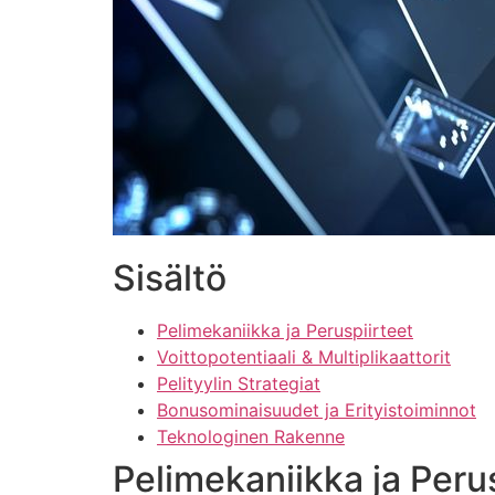
Sisältö
Pelimekaniikka ja Peruspiirteet
Voittopotentiaali & Multiplikaattorit
Pelityylin Strategiat
Bonusominaisuudet ja Erityistoiminnot
Teknologinen Rakenne
Pelimekaniikka ja Per