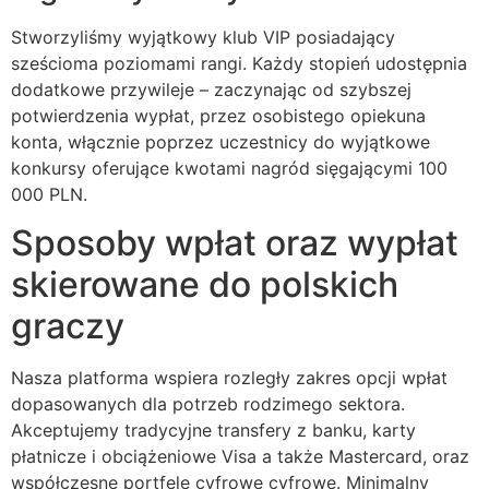
Stworzyliśmy wyjątkowy klub VIP posiadający
sześcioma poziomami rangi. Każdy stopień udostępnia
dodatkowe przywileje – zaczynając od szybszej
potwierdzenia wypłat, przez osobistego opiekuna
konta, włącznie poprzez uczestnicy do wyjątkowe
konkursy oferujące kwotami nagród sięgającymi 100
000 PLN.
Sposoby wpłat oraz wypłat
skierowane do polskich
graczy
Nasza platforma wspiera rozległy zakres opcji wpłat
dopasowanych dla potrzeb rodzimego sektora.
Akceptujemy tradycyjne transfery z banku, karty
płatnicze i obciążeniowe Visa a także Mastercard, oraz
współczesne portfele cyfrowe cyfrowe. Minimalny