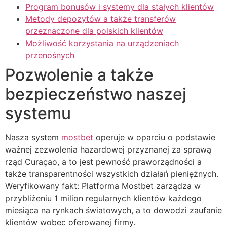
Program bonusów i systemy dla stałych klientów
Metody depozytów a także transferów
przeznaczone dla polskich klientów
Możliwość korzystania na urządzeniach
przenośnych
Pozwolenie a także
bezpieczeństwo naszej
systemu
Nasza system
mostbet
operuje w oparciu o podstawie
ważnej zezwolenia hazardowej przyznanej za sprawą
rząd Curaçao, a to jest pewność praworządności a
także transparentności wszystkich działań pieniężnych.
Weryfikowany fakt: Platforma Mostbet zarządza w
przybliżeniu 1 milion regularnych klientów każdego
miesiąca na rynkach światowych, a to dowodzi zaufanie
klientów wobec oferowanej firmy.