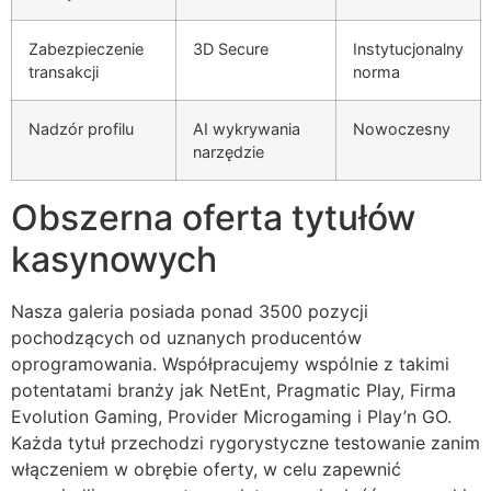
Zabezpieczenie
3D Secure
Instytucjonalny
transakcji
norma
Nadzór profilu
AI wykrywania
Nowoczesny
narzędzie
Obszerna oferta tytułów
kasynowych
Nasza galeria posiada ponad 3500 pozycji
pochodzących od uznanych producentów
oprogramowania. Współpracujemy wspólnie z takimi
potentatami branży jak NetEnt, Pragmatic Play, Firma
Evolution Gaming, Provider Microgaming i Play’n GO.
Każda tytuł przechodzi rygorystyczne testowanie zanim
włączeniem w obrębie oferty, w celu zapewnić