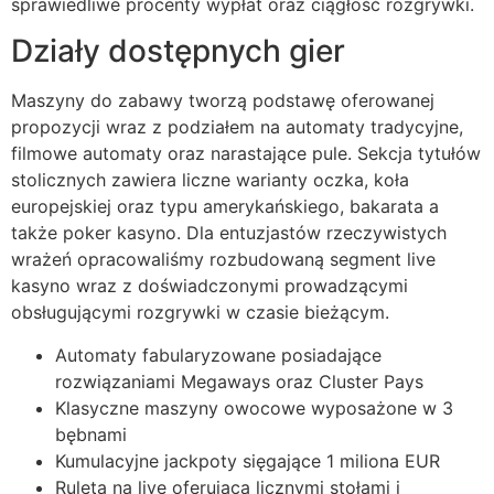
sprawiedliwe procenty wypłat oraz ciągłość rozgrywki.
Działy dostępnych gier
Maszyny do zabawy tworzą podstawę oferowanej
propozycji wraz z podziałem na automaty tradycyjne,
filmowe automaty oraz narastające pule. Sekcja tytułów
stolicznych zawiera liczne warianty oczka, koła
europejskiej oraz typu amerykańskiego, bakarata a
także poker kasyno. Dla entuzjastów rzeczywistych
wrażeń opracowaliśmy rozbudowaną segment live
kasyno wraz z doświadczonymi prowadzącymi
obsługującymi rozgrywki w czasie bieżącym.
Automaty fabularyzowane posiadające
rozwiązaniami Megaways oraz Cluster Pays
Klasyczne maszyny owocowe wyposażone w 3
bębnami
Kumulacyjne jackpoty sięgające 1 miliona EUR
Ruleta na live oferująca licznymi stołami i