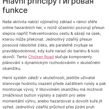
Hlavní principy i игровая
funkce
Naše aktivita nabízí výjimečný základ v rámci sféře
online hazardních her, v nichž účastníci pozorují přesun
slepice napříč frekventovanou cestu & sázejí na úsek,
kterou může překonat. Jednotlivý zdařilý přesun
posouvá násobitel zisku, ale paralelně zvyšuje se
pravděpodobnost, kdy kuře narazí do bariéru & kolo
skončí. Tento
Chicken Road
slučuje komponenty
plánování s dynamickým rozhodováním v skutečném
okamžiku.
Herní systém záleží v skutečnosti, jestliže uživatel
stanovuje hodnotu vsazení přede začátkem rundy a pak
monitoruje vývoj. V libovolném okamžiku má možnost
zmáčknout button výplaty a zajistit pro sebe
momentální výhru, anebo hazardovat a dovolit kuře jít
vpřed. Jednotlivý zdařilý průchod přes jízdní pruh