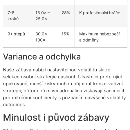
7-8
15.0× –
28%
K profesionální hráče
kroků
25.0×
9+ stepů
30.0× –
15%
Maximum nebezpečí
100×
a odměny
Variance a odchylka
Naše zábava nabízí nastavitelnou volatilitu skrze
selekce osobní strategie cashout. Účastníci preferující
opakované, menší zisky mohou přijmout konzervativní
strategii, přitom příznivci adrenalinu získávají šanci cílit
pro extrémní koeficienty s poznáním navýšené volatility
outcomes.
Minulost i původ zábavy