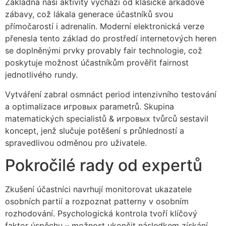
Základna naší aktivity vychází od klasické arkádové
zábavy, což lákala generace účastníků svou
přímočarostí i adrenalin. Moderní elektronická verze
přenesla tento základ do prostředí internetových heren
se doplněnými prvky provably fair technologie, což
poskytuje možnost účastníkům prověřit fairnost
jednotlivého rundy.
Vytváření zabral osmnáct period intenzivního testování
a optimalizace игровых parametrů. Skupina
matematických specialistů & игровых tvůrců sestavil
koncept, jenž slučuje potěšení s průhledností a
spravedlivou odměnou pro uživatele.
Pokročilé rady od expertů
Zkušení účastníci navrhují monitorovat ukazatele
osobních partií a rozpoznat patterny v osobním
rozhodování. Psychologická kontrola tvoří klíčový
faktor úspěchu – možnost ukončit následkem získání