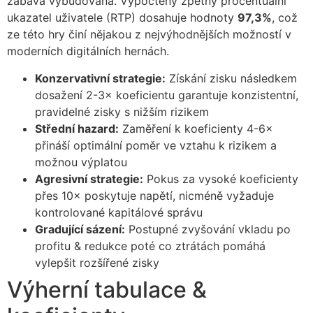
zábava vybudována. Vypočtený zpětný procentuální
ukazatel uživatele (RTP) dosahuje hodnoty
97,3%
, což
ze této hry činí nějakou z nejvýhodnějších možností v
moderních digitálních hernách.
Konzervativní strategie:
Získání zisku následkem
dosažení 2-3× koeficientu garantuje konzistentní,
pravidelné zisky s nižším rizikem
Střední hazard:
Zaměření k koeficienty 4-6×
přináší optimální poměr ve vztahu k rizikem a
možnou výplatou
Agresivní strategie:
Pokus za vysoké koeficienty
přes 10× poskytuje napětí, nicméně vyžaduje
kontrolované kapitálové správu
Gradující sázení:
Postupné zvyšování vkladu po
profitu & redukce poté co ztrátách pomáhá
vylepšit rozšířené zisky
Výherní tabulace &