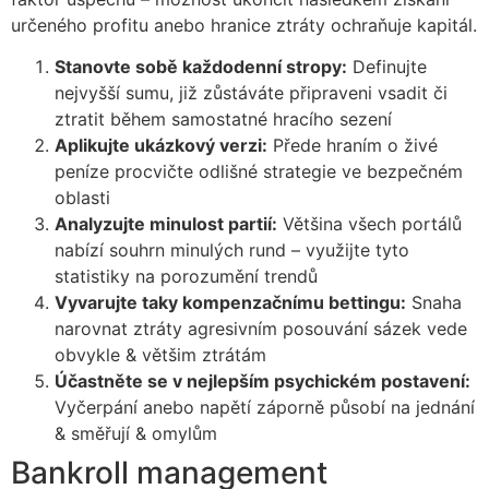
určeného profitu anebo hranice ztráty ochraňuje kapitál.
Stanovte sobě každodenní stropy:
Definujte
nejvyšší sumu, již zůstáváte připraveni vsadit či
ztratit během samostatné hracího sezení
Aplikujte ukázkový verzi:
Přede hraním o živé
peníze procvičte odlišné strategie ve bezpečném
oblasti
Analyzujte minulost partií:
Většina všech portálů
nabízí souhrn minulých rund – využijte tyto
statistiky na porozumění trendů
Vyvarujte taky kompenzačnímu bettingu:
Snaha
narovnat ztráty agresivním posouvání sázek vede
obvykle & většim ztrátám
Účastněte se v nejlepším psychickém postavení:
Vyčerpání anebo napětí záporně působí na jednání
& směřují & omylům
Bankroll management