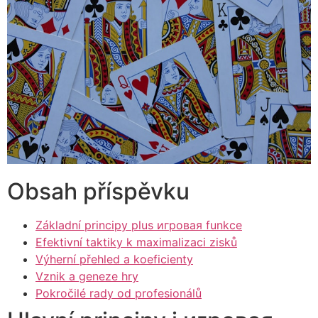
Obsah příspěvku
Základní principy plus игровая funkce
Efektivní taktiky k maximalizaci zisků
Výherní přehled a koeficienty
Vznik a geneze hry
Pokročilé rady od profesionálů