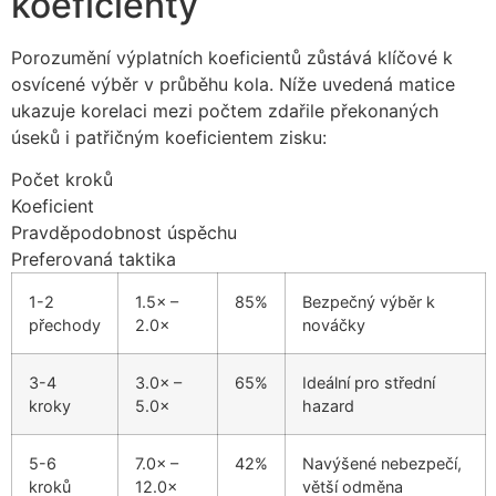
koeficienty
Porozumění výplatních koeficientů zůstává klíčové k
osvícené výběr v průběhu kola. Níže uvedená matice
ukazuje korelaci mezi počtem zdařile překonaných
úseků i patřičným koeficientem zisku:
Počet kroků
Koeficient
Pravděpodobnost úspěchu
Preferovaná taktika
1-2
1.5× –
85%
Bezpečný výběr k
přechody
2.0×
nováčky
3-4
3.0× –
65%
Ideální pro střední
kroky
5.0×
hazard
5-6
7.0× –
42%
Navýšené nebezpečí,
kroků
12.0×
větší odměna