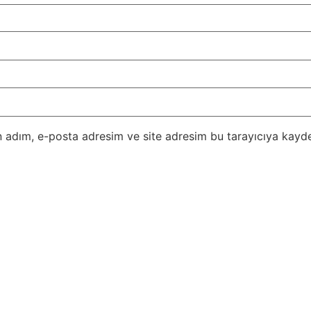
 adım, e-posta adresim ve site adresim bu tarayıcıya kayde