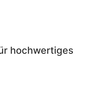
für hochwertiges