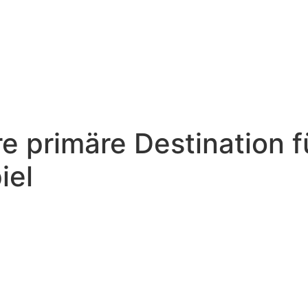
hre primäre Destination 
iel