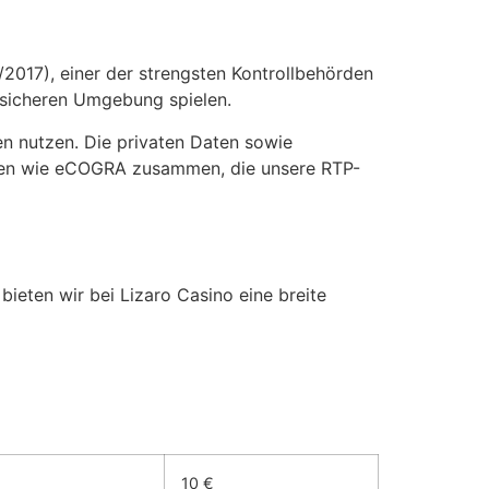
2017), einer der strengsten Kontrollbehörden
r sicheren Umgebung spielen.
n nutzen. Die privaten Daten sowie
ellen wie eCOGRA zusammen, die unsere RTP-
bieten wir bei Lizaro Casino eine breite
10 €