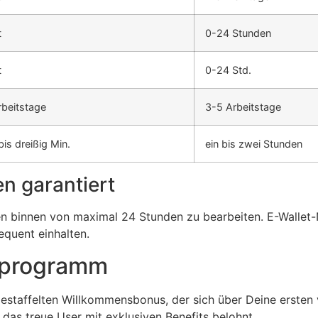
t
0-24 Stunden
t
0-24 Std.
rbeitstage
3-5 Arbeitstage
is dreißig Min.
ein bis zwei Stunden
 garantiert
en binnen von maximal 24 Stunden zu bearbeiten. E-Wallet-N
equent einhalten.
sprogramm
gestaffelten Willkommensbonus, der sich über Deine ersten 
 das treue User mit exklusiven Benefits belohnt.