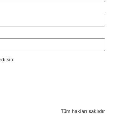
dilsin.
Tüm hakları saklıdır