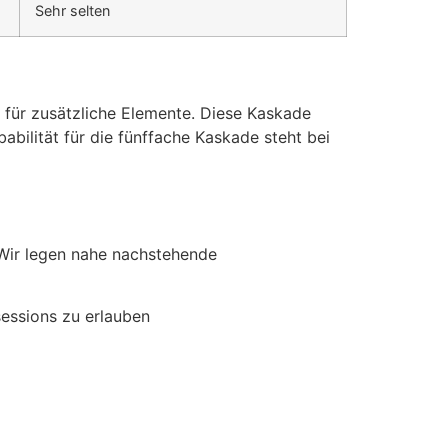
Sehr selten
 für zusätzliche Elemente. Diese Kaskade
abilität für die fünffache Kaskade steht bei
 Wir legen nahe nachstehende
sessions zu erlauben