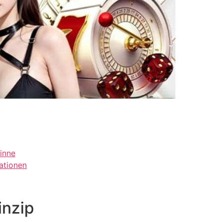
inne
ationen
inzip