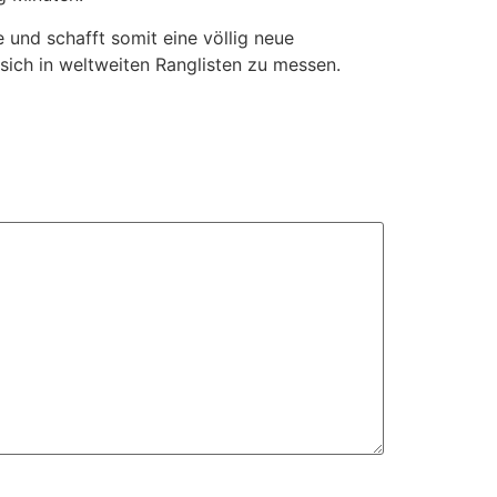
und schafft somit eine völlig neue
ich in weltweiten Ranglisten zu messen.