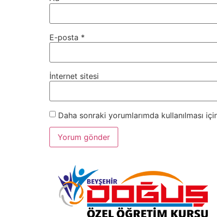
E-posta
*
İnternet sitesi
Daha sonraki yorumlarımda kullanılması için