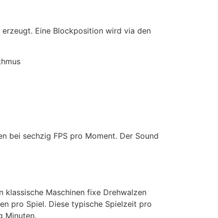
n erzeugt. Eine Blockposition wird via den
ithmus
nen bei sechzig FPS pro Moment. Der Sound
gen klassische Maschinen fixe Drehwalzen
n pro Spiel. Diese typische Spielzeit pro
g Minuten.