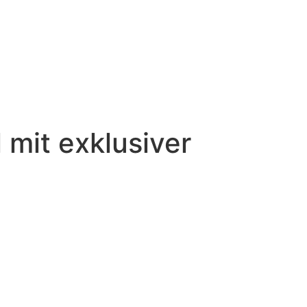
 mit exklusiver