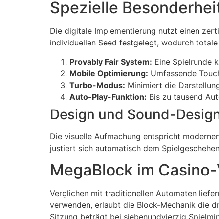
Spezielle Besonderhei
Die digitale Implementierung nutzt einen zerti
individuellen Seed festgelegt, wodurch totale
Provably Fair System:
Eine Spielrunde k
Mobile Optimierung:
Umfassende Touch-
Turbo-Modus:
Minimiert die Darstellung
Auto-Play-Funktion:
Bis zu tausend Aut
Design und Sound-Desig
Die visuelle Aufmachung entspricht moderne
justiert sich automatisch dem Spielgeschehen
MegaBlock im Casino-
Verglichen mit traditionellen Automaten lief
verwenden, erlaubt die Block-Mechanik die dr
Sitzung beträgt bei siebenundvierzig Spielm