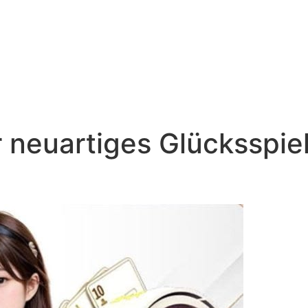
neuartiges Glücksspiel