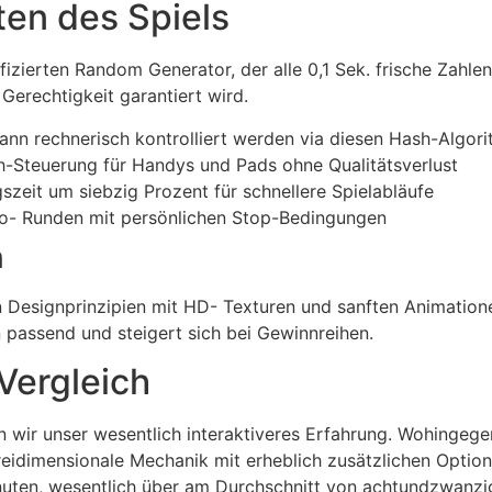
ten des Spiels
fizierten Random Generator, der alle 0,1 Sek. frische Zahle
 Gerechtigkeit garantiert wird.
ann rechnerisch kontrolliert werden via diesen Hash-Algor
Steuerung für Handys und Pads ohne Qualitätsverlust
szeit um siebzig Prozent für schnellere Spielabläufe
o- Runden mit persönlichen Stop-Bedingungen
n
n Designprinzipien mit HD- Texturen und sanften Animatio
 passend und steigert sich bei Gewinnreihen.
Vergleich
ern wir unser wesentlich interaktiveres Erfahrung. Wohinge
eidimensionale Mechanik mit erheblich zusätzlichen Optione
inuten, wesentlich über am Durchschnitt von achtundzwanzi