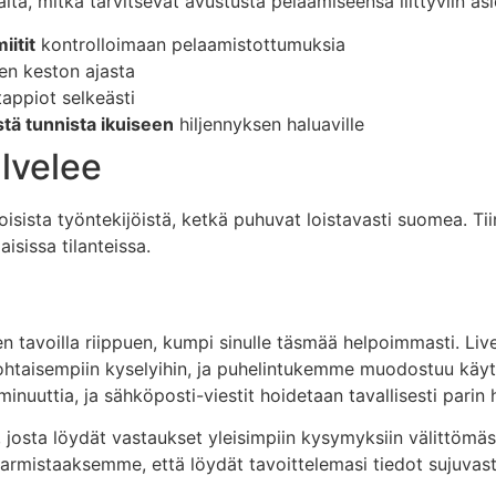
a, mitkä tarvitsevat avustusta pelaamiseensa liittyviin asi
iitit
kontrolloimaan pelaamistottumuksia
n keston ajasta
appiot selkeästi
ä tunnista ikuiseen
hiljennyksen haluaville
lvelee
isista työntekijöistä, ketkä puhuvat loistavasti suomea. Ti
isissa tilanteissa.
en tavoilla riippuen, kumpi sinulle täsmää helpoimmasti. Liv
htaisempiin kyselyihin, ja puhelintukemme muodostuu käytettä
uttia, ja sähköposti-viestit hoidetaan tavallisesti parin h 
, josta löydät vastaukset yleisimpiin kysymyksiin välittömäs
varmistaaksemme, että löydät tavoittelemasi tiedot sujuvast