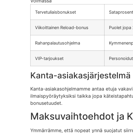
Voimassa
Tervetuliaisbonukset
Sataprosent
Viikoittainen Reload-bonus
Puolet jopa
Rahanpalautusohjelma
Kymmenenpro
VIP-tarjoukset
Personoidu
Kanta-asiakasjärjestelmä
Kanta-asiakasohjelmamme antaa etuja vakavia a
ilmaispyöräytyksiksi taikka jopa käteistapahtu
bonusetuudet.
Maksuvaihtoehdot ja K
Ymmärrämme, että nopeat ynnä suojatut siirr