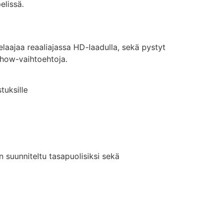
elissä.
laajaa reaaliajassa HD-laadulla, sekä pystyt
show-vaihtoehtoja.
tuksille
suunniteltu tasapuolisiksi sekä