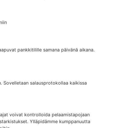
miin
apuvat pankkitilille samana päivänä aikana.
. Sovelletaan salausprotokollaa kaikissa
ajat voivat kontrolloida pelaamistapojaan
isuustarkistukset. Ylläpidämme kumppanuutta