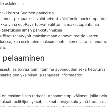
e asiakkaille.
pankkisiirrot Suomen pankeista
nä muut pikapankki- vaihtoehdot välittömiin pankkitapahtu
pakko ynnä ecoPayz tuovat välittömiä maksutapahtumia
talletuksiin ilman pankkitunnuksia
ähköiset rahatyypit maksimimaan anonymiteettia varten
 kuluessa, kun useimpien maksumenetelmien osalta summat sa
sta.
n pelaaminen
isesti, se turvaa toimintamme avoimuuden sekä tietoturvan
akkaiden yksityiset ja rahalliset informaatiot.
 on ensimmäisen tärkeää. Annamme apuvälineet, joilla pela
joitukset, pelihiljennykset, sulkeutumistyökalu ynnä todell