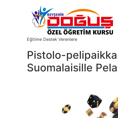
Eğitime Destek Verenlere
Pistolo-pelipaikk
Suomalaisille Pelaa