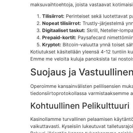
maksuvaihtoehtoja, joista vastaavat kotimaisill
Tilisiirrot:
Perinteiset sekä luotettavat 
Nopeat tilisiirrot:
Trustly-järjestelmä yn
Digitaaliset taskut:
Skrill, Neteller-lom
Prepaid-kortit:
Paysafecard nimettömiin 
Kryptot:
Bitcoin-valuutta ynnä toiset s
Kotiutukset käsitellään yleensä 4-12 tuntiin
Emme me veloita kuluja panoksista tai nostoi
Suojaus ja Vastuulline
Operoimme kansainvälisten pelilisensien muka
tiedonsiirtoprotokollassa varmistaaksemme asi
Kohtuullinen Pelikulttuuri
Kasinollamme turvallinen pelaamisen käytäntö
vaikuttavasti. Kyseisiin lukeutuvat talletusra