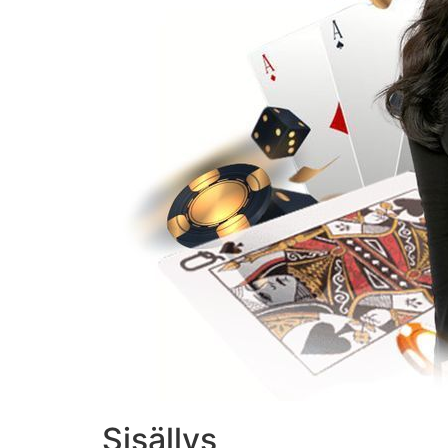
Sisällys