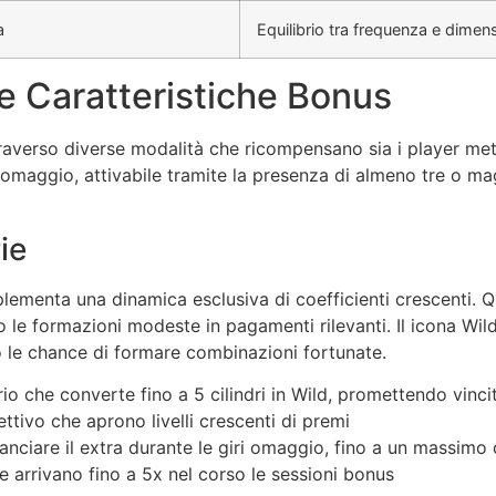
a
Equilibrio tra frequenza e dimen
e Caratteristiche Bonus
raverso diverse modalità che ricompensano sia i player metod
i omaggio, attivabile tramite la presenza di almeno tre o mag
ie
plementa una dinamica esclusiva di coefficienti crescenti. Q
o le formazioni modeste in pagamenti rilevanti. Il icona Wi
o le chance di formare combinazioni fortunate.
rio che converte fino a 5 cilindri in Wild, promettendo vincit
ettivo che aprono livelli crescenti di premi
rilanciare il extra durante le giri omaggio, fino a un massimo
he arrivano fino a 5x nel corso le sessioni bonus