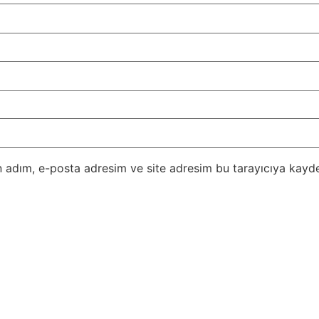
 adım, e-posta adresim ve site adresim bu tarayıcıya kayde