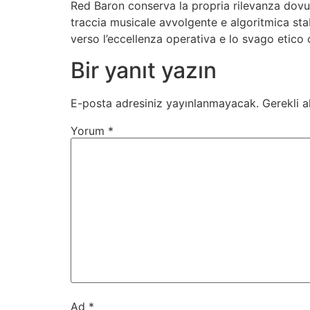
Red Baron conserva la propria rilevanza dovut
traccia musicale avvolgente e algoritmica stab
verso l’eccellenza operativa e lo svago etico
Bir yanıt yazın
E-posta adresiniz yayınlanmayacak.
Gerekli a
Yorum
*
Ad
*