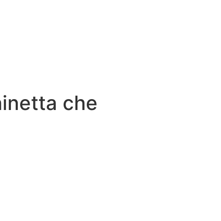
hinetta che