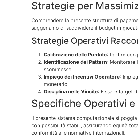
Strategie per Massimiz
Comprendere la presente struttura di pagament
suggeriamo di suddividere il budget in giocate
Strategie Operativi Racc
Calibrazione delle Puntate
: Partire con
Identificazione dei Pattern
: Monitorare l
scommesse
Impiego dei Incentivi Operatore
: Impie
monetario
Disciplina nelle Vincite
: Fissare target d
Specifiche Operativi e 
Il presente sistema computazionale si poggia s
con possibilità stabili, assicurando equità to
conformità alle normative internazionali.