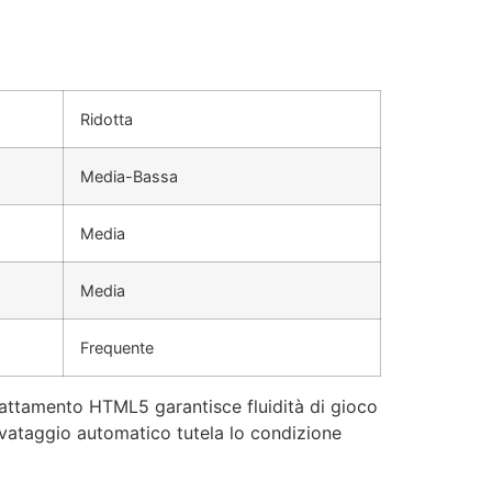
Ridotta
Media-Bassa
Media
Media
Frequente
dattamento HTML5 garantisce fluidità di gioco
lvataggio automatico tutela lo condizione