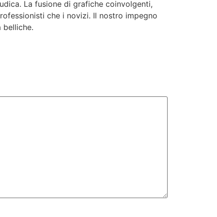
dica. La fusione di grafiche coinvolgenti,
rofessionisti che i novizi. Il nostro impegno
 belliche.