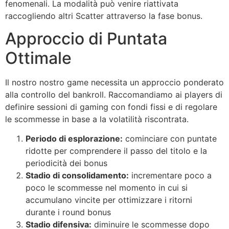
fenomenali. La modalità può venire riattivata
raccogliendo altri Scatter attraverso la fase bonus.
Approccio di Puntata
Ottimale
Il nostro nostro game necessita un approccio ponderato
alla controllo del bankroll. Raccomandiamo ai players di
definire sessioni di gaming con fondi fissi e di regolare
le scommesse in base a la volatilità riscontrata.
Periodo di esplorazione:
cominciare con puntate
ridotte per comprendere il passo del titolo e la
periodicità dei bonus
Stadio di consolidamento:
incrementare poco a
poco le scommesse nel momento in cui si
accumulano vincite per ottimizzare i ritorni
durante i round bonus
Stadio difensiva:
diminuire le scommesse dopo