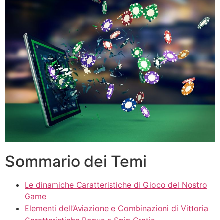
Sommario dei Temi
Le dinamiche Caratteristiche di Gioco del Nostro
Game
Elementi dell’Aviazione e Combinazioni di Vittoria
Caratteristiche Bonus e Spin Gratis