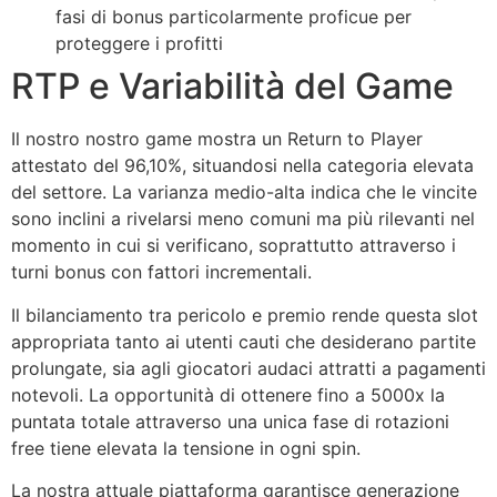
fasi di bonus particolarmente proficue per
proteggere i profitti
RTP e Variabilità del Game
Il nostro nostro game mostra un Return to Player
attestato del 96,10%, situandosi nella categoria elevata
del settore. La varianza medio-alta indica che le vincite
sono inclini a rivelarsi meno comuni ma più rilevanti nel
momento in cui si verificano, soprattutto attraverso i
turni bonus con fattori incrementali.
Il bilanciamento tra pericolo e premio rende questa slot
appropriata tanto ai utenti cauti che desiderano partite
prolungate, sia agli giocatori audaci attratti a pagamenti
notevoli. La opportunità di ottenere fino a 5000x la
puntata totale attraverso una unica fase di rotazioni
free tiene elevata la tensione in ogni spin.
La nostra attuale piattaforma garantisce generazione