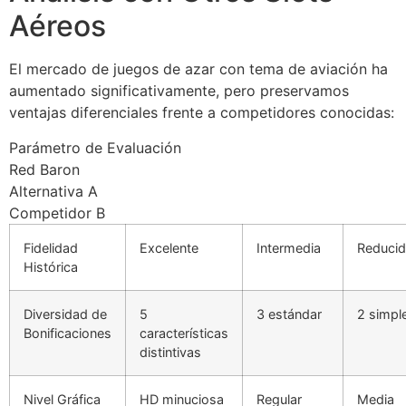
Aéreos
El mercado de juegos de azar con tema de aviación ha
aumentado significativamente, pero preservamos
ventajas diferenciales frente a competidores conocidas:
Parámetro de Evaluación
Red Baron
Alternativa A
Competidor B
Fidelidad
Excelente
Intermedia
Reduci
Histórica
Diversidad de
5
3 estándar
2 simpl
Bonificaciones
características
distintivas
Nivel Gráfica
HD minuciosa
Regular
Media