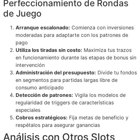
Perfeccionamiento de Rondas
de Juego
Arranque escalonado:
Comienza con inversiones
moderadas para adaptarte con los patrones de
pago
Utiliza los tiradas sin costo:
Maximiza tus trazos
en funcionamiento durante las etapas de bonus sin
intervención
Administración del presupuesto:
Divide tu fondos
en segmentos para partidas largas libre de
consumo anticipado
Detección de patrones:
Vigila los modelos de
regularidad de triggers de características
especiales
Cobros estratégicos:
Fija metas de beneficio y
respétalos para asegurar ganancias
Análisis con Otros Slots