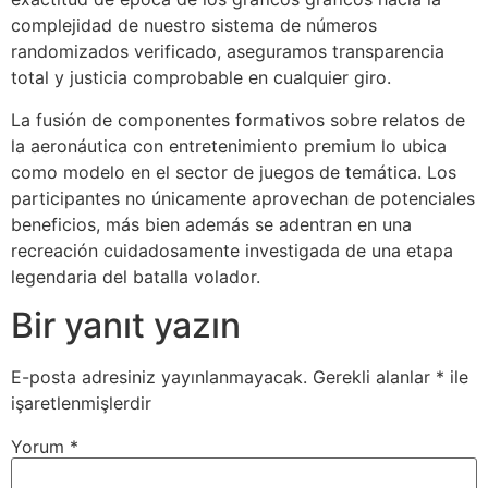
complejidad de nuestro sistema de números
randomizados verificado, aseguramos transparencia
total y justicia comprobable en cualquier giro.
La fusión de componentes formativos sobre relatos de
la aeronáutica con entretenimiento premium lo ubica
como modelo en el sector de juegos de temática. Los
participantes no únicamente aprovechan de potenciales
beneficios, más bien además se adentran en una
recreación cuidadosamente investigada de una etapa
legendaria del batalla volador.
Bir yanıt yazın
E-posta adresiniz yayınlanmayacak.
Gerekli alanlar
*
ile
işaretlenmişlerdir
Yorum
*