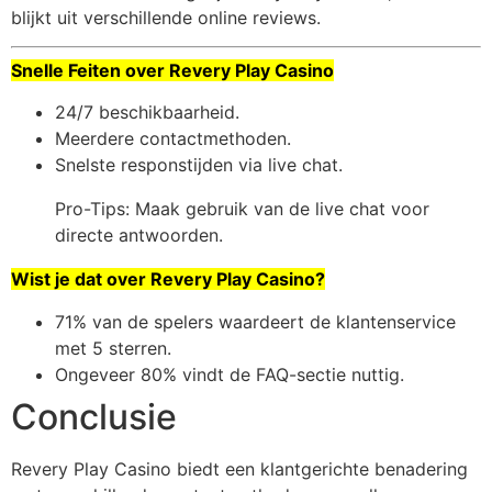
blijkt uit verschillende online reviews.
Snelle Feiten over Revery Play Casino
24/7 beschikbaarheid.
Meerdere contactmethoden.
Snelste responstijden via live chat.
Pro-Tips: Maak gebruik van de live chat voor
directe antwoorden.
Wist je dat over Revery Play Casino?
71% van de spelers waardeert de klantenservice
met 5 sterren.
Ongeveer 80% vindt de FAQ-sectie nuttig.
Conclusie
Revery Play Casino biedt een klantgerichte benadering