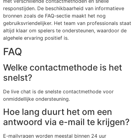
met verschillende contactmethoden en snelle
responstijden. De beschikbaarheid van informatieve
bronnen zoals de FAQ-sectie maakt het nog
gebruiksvriendelijker. Het team van professionals staat
altijd klaar om spelers te ondersteunen, waardoor de
algehele ervaring positief is.
FAQ
Welke contactmethode is het
snelst?
De live chat is de snelste contactmethode voor
onmiddellijke ondersteuning.
Hoe lang duurt het om een
antwoord via e-mail te krijgen?
E-mailvragen worden meestal binnen 24 uur