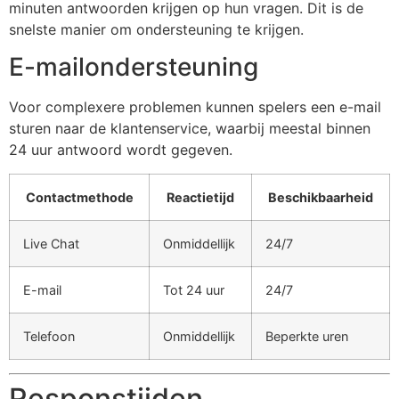
minuten antwoorden krijgen op hun vragen. Dit is de
snelste manier om ondersteuning te krijgen.
E-mailondersteuning
Voor complexere problemen kunnen spelers een e-mail
sturen naar de klantenservice, waarbij meestal binnen
24 uur antwoord wordt gegeven.
Contactmethode
Reactietijd
Beschikbaarheid
Live Chat
Onmiddellijk
24/7
E-mail
Tot 24 uur
24/7
Telefoon
Onmiddellijk
Beperkte uren
Responstijden