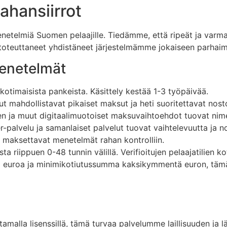
ahansiirrot
enetelmiä Suomen pelaajille. Tiedämme, että ripeät ja varm
 toteuttaneet yhdistäneet järjestelmämme jokaiseen parhai
menetelmät
t kotimaisista pankeista. Käsittely kestää 1-3 työpäivää.
t mahdollistavat pikaiset maksut ja heti suoritettavat nost
n ja muut digitaalimuotoiset maksuvaihtoehdot tuovat nim
r-palvelu ja samanlaiset palvelut tuovat vaihtelevuutta ja n
maksettavat menetelmät rahan kontrolliin.
asta riippuen 0-48 tunnin välillä. Verifioitujen pelaajatilien
n 10 euroa ja minimikotiutussumma kaksikymmentä euron, tä
amalla lisenssillä, tämä turvaa palvelumme laillisuuden ja 