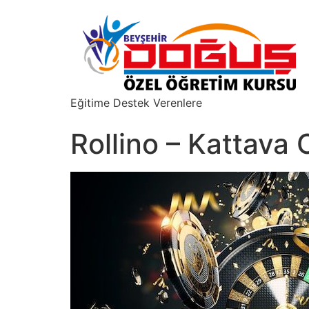
Eğitime Destek Verenlere
Rollino – Kattava 