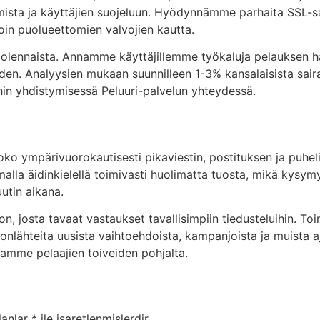
sta ja käyttäjien suojeluun. Hyödynnämme parhaita SSL-sala
join puolueettomien valvojien kautta.
olennaista. Annamme käyttäjillemme työkaluja pelauksen halli
uuden. Analyysien mukaan suunnilleen 1-3% kansalaisista sai
ihin yhdistymisessä Peluuri-palvelun yhteydessä.
ko ympärivuorokautisesti pikaviestin, postituksen ja puheli
la äidinkielellä toimivasti huolimatta tuosta, mikä kysymys
utin aikana.
 josta tavaat vastaukset tavallisimpiin tiedusteluihin. To
nlähteita uusista vaihtoehdoista, kampanjoista ja muista aj
amme pelaajien toiveiden pohjalta.
lanlar
*
ile işaretlenmişlerdir