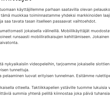
tuomaan käyttäjillemme parhaan saatavilla olevan pelausk
ta, tämä muokkaa toiminnastamme yhdeksi markkinoiden laaj
aja saa tavata tasan itselleen passaavat vaihtoehdot.
attomasti jokaisella välineillä. Mobiilikäyttäjät muodost
toineet runsaasti mobiiliratkaisujen kehittämiseen. Jokaine
aivatonta.
ä nykyaikaisiin videopeleihin, tarjoamme jokaiselle slottien
yisen tunnettuja.
a pelaaminen luovat erityisen tunnelman. Esitämme rulettipe
aisella otteella. Taktiikkapelien ystäville tuomme lukuisia v
täviä summia yhtenä pelillä kiinnostaa joka päivä tuhansia 