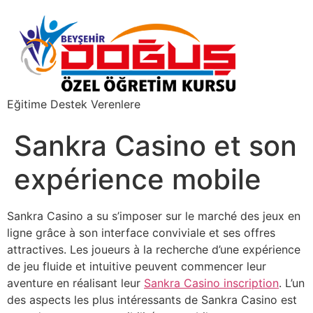
Eğitime Destek Verenlere
Sankra Casino et son
expérience mobile
Sankra Casino a su s’imposer sur le marché des jeux en
ligne grâce à son interface conviviale et ses offres
attractives. Les joueurs à la recherche d’une expérience
de jeu fluide et intuitive peuvent commencer leur
aventure en réalisant leur
Sankra Casino inscription
. L’un
des aspects les plus intéressants de Sankra Casino est