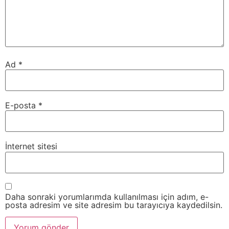
Ad
*
E-posta
*
İnternet sitesi
Daha sonraki yorumlarımda kullanılması için adım, e-
posta adresim ve site adresim bu tarayıcıya kaydedilsin.