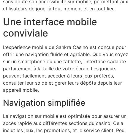
sans doute son accessibilité sur mobile, permettant aux
utilisateurs de jouer à tout moment et en tout lieu.
Une interface mobile
conviviale
L’expérience mobile de Sankra Casino est conçue pour
offrir une navigation fluide et agréable. Que vous soyez
sur un smartphone ou une tablette, l’interface s’adapte
parfaitement à la taille de votre écran. Les joueurs
peuvent facilement accéder à leurs jeux préférés,
consulter leur solde et gérer leurs dépôts depuis leur
appareil mobile.
Navigation simplifiée
La navigation sur mobile est optimisée pour assurer un
accès rapide aux différentes sections du casino. Cela
inclut les jeux, les promotions, et le service client. Peu