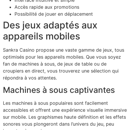
Accès rapide aux promotions
Possibilité de jouer en déplacement
Des jeux adaptés aux
appareils mobiles
Sankra Casino propose une vaste gamme de jeux, tous
optimisés pour les appareils mobiles. Que vous soyez
fan de machines à sous, de jeux de table ou de
croupiers en direct, vous trouverez une sélection qui
répondra à vos attentes.
Machines à sous captivantes
Les machines à sous populaires sont facilement
accessibles et offrent une expérience visuelle immersive
sur mobile. Les graphismes haute définition et les effets
sonores vous plongeront dans l’univers du jeu, peu