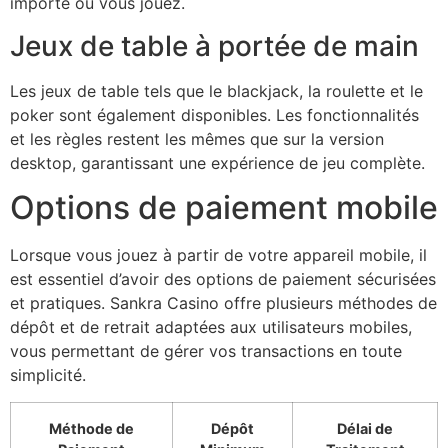
importe où vous jouez.
Jeux de table à portée de main
Les jeux de table tels que le blackjack, la roulette et le
poker sont également disponibles. Les fonctionnalités
et les règles restent les mêmes que sur la version
desktop, garantissant une expérience de jeu complète.
Options de paiement mobile
Lorsque vous jouez à partir de votre appareil mobile, il
est essentiel d’avoir des options de paiement sécurisées
et pratiques. Sankra Casino offre plusieurs méthodes de
dépôt et de retrait adaptées aux utilisateurs mobiles,
vous permettant de gérer vos transactions en toute
simplicité.
Méthode de
Dépôt
Délai de