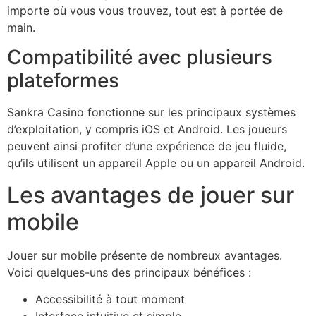
importe où vous vous trouvez, tout est à portée de
main.
Compatibilité avec plusieurs
plateformes
Sankra Casino fonctionne sur les principaux systèmes
d’exploitation, y compris iOS et Android. Les joueurs
peuvent ainsi profiter d’une expérience de jeu fluide,
qu’ils utilisent un appareil Apple ou un appareil Android.
Les avantages de jouer sur
mobile
Jouer sur mobile présente de nombreux avantages.
Voici quelques-uns des principaux bénéfices :
Accessibilité à tout moment
Interface intuitive et simple