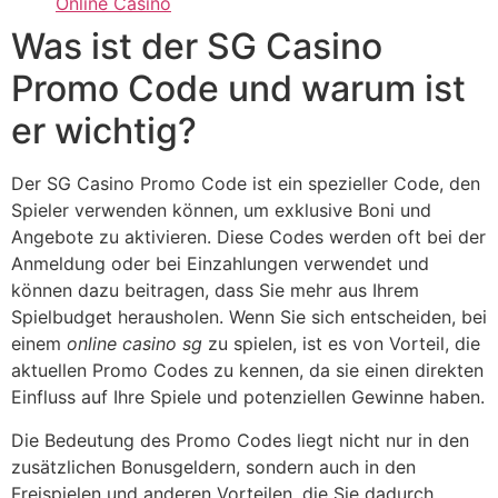
Online Casino
Was ist der SG Casino
Promo Code und warum ist
er wichtig?
Der SG Casino Promo Code ist ein spezieller Code, den
Spieler verwenden können, um exklusive Boni und
Angebote zu aktivieren. Diese Codes werden oft bei der
Anmeldung oder bei Einzahlungen verwendet und
können dazu beitragen, dass Sie mehr aus Ihrem
Spielbudget herausholen. Wenn Sie sich entscheiden, bei
einem
online casino sg
zu spielen, ist es von Vorteil, die
aktuellen Promo Codes zu kennen, da sie einen direkten
Einfluss auf Ihre Spiele und potenziellen Gewinne haben.
Die Bedeutung des Promo Codes liegt nicht nur in den
zusätzlichen Bonusgeldern, sondern auch in den
Freispielen und anderen Vorteilen, die Sie dadurch