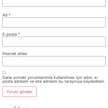
Ad
*
E-posta
*
İnternet sitesi
Daha sonraki yorumlarımda kullanılması için adım, e-
posta adresim ve site adresim bu tarayıcıya kaydedilsin.