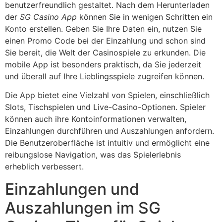
benutzerfreundlich gestaltet. Nach dem Herunterladen
der
SG Casino App
können Sie in wenigen Schritten ein
Konto erstellen. Geben Sie Ihre Daten ein, nutzen Sie
einen Promo Code bei der Einzahlung und schon sind
Sie bereit, die Welt der Casinospiele zu erkunden. Die
mobile App ist besonders praktisch, da Sie jederzeit
und überall auf Ihre Lieblingsspiele zugreifen können.
Die App bietet eine Vielzahl von Spielen, einschließlich
Slots, Tischspielen und Live-Casino-Optionen. Spieler
können auch ihre Kontoinformationen verwalten,
Einzahlungen durchführen und Auszahlungen anfordern.
Die Benutzeroberfläche ist intuitiv und ermöglicht eine
reibungslose Navigation, was das Spielerlebnis
erheblich verbessert.
Einzahlungen und
Auszahlungen im SG