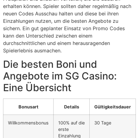
erhalten können. Spieler sollten daher regelmäßig nach
neuen Codes Ausschau halten und diese bei ihren
Einzahlungen nutzen, um die besten Angebote zu
sichern. Ein gut geplanter Einsatz von Promo Codes
kann den Unterschied zwischen einem
durchschnittlichen und einem herausragenden
Spielerlebnis ausmachen.
Die besten Boni und
Angebote im SG Casino:
Eine Übersicht
Bonusart
Details
Gültigkeitsdauer
Willkommensbonus
100% auf die
30 Tage
erste
Einzahlung