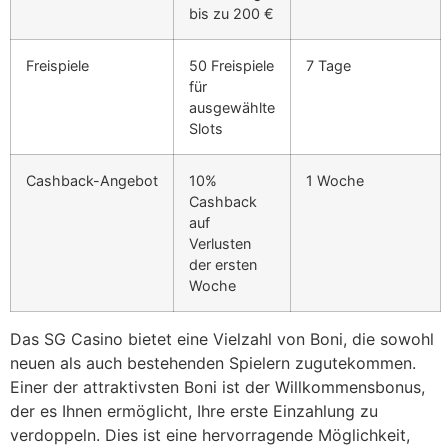
bis zu 200 €
Freispiele
50 Freispiele
7 Tage
für
ausgewählte
Slots
Cashback-Angebot
10%
1 Woche
Cashback
auf
Verlusten
der ersten
Woche
Das SG Casino bietet eine Vielzahl von Boni, die sowohl
neuen als auch bestehenden Spielern zugutekommen.
Einer der attraktivsten Boni ist der Willkommensbonus,
der es Ihnen ermöglicht, Ihre erste Einzahlung zu
verdoppeln. Dies ist eine hervorragende Möglichkeit,