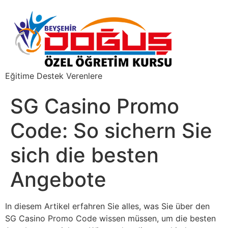
Eğitime Destek Verenlere
SG Casino Promo
Code: So sichern Sie
sich die besten
Angebote
In diesem Artikel erfahren Sie alles, was Sie über den
SG Casino Promo Code wissen müssen, um die besten