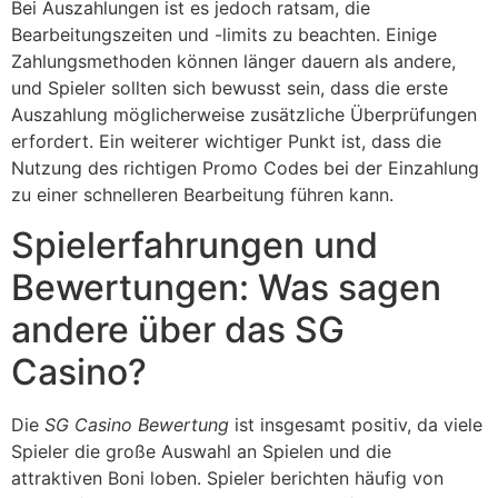
Bei Auszahlungen ist es jedoch ratsam, die
Bearbeitungszeiten und -limits zu beachten. Einige
Zahlungsmethoden können länger dauern als andere,
und Spieler sollten sich bewusst sein, dass die erste
Auszahlung möglicherweise zusätzliche Überprüfungen
erfordert. Ein weiterer wichtiger Punkt ist, dass die
Nutzung des richtigen Promo Codes bei der Einzahlung
zu einer schnelleren Bearbeitung führen kann.
Spielerfahrungen und
Bewertungen: Was sagen
andere über das SG
Casino?
Die
SG Casino Bewertung
ist insgesamt positiv, da viele
Spieler die große Auswahl an Spielen und die
attraktiven Boni loben. Spieler berichten häufig von