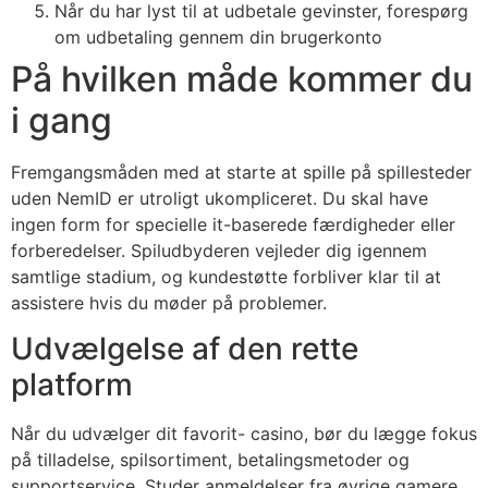
Når du har lyst til at udbetale gevinster, forespørg
om udbetaling gennem din brugerkonto
På hvilken måde kommer du
i gang
Fremgangsmåden med at starte at spille på spillesteder
uden NemID er utroligt ukompliceret. Du skal have
ingen form for specielle it-baserede færdigheder eller
forberedelser. Spiludbyderen vejleder dig igennem
samtlige stadium, og kundestøtte forbliver klar til at
assistere hvis du møder på problemer.
Udvælgelse af den rette
platform
Når du udvælger dit favorit- casino, bør du lægge fokus
på tilladelse, spilsortiment, betalingsmetoder og
supportservice. Studer anmeldelser fra øvrige gamere