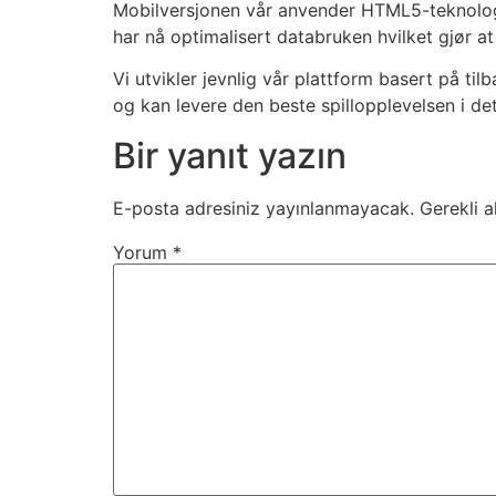
Mobilversjonen vår anvender HTML5-teknologi, 
har nå optimalisert databruken hvilket gjør a
Vi utvikler jevnlig vår plattform basert på ti
og kan levere den beste spillopplevelsen i d
Bir yanıt yazın
E-posta adresiniz yayınlanmayacak.
Gerekli a
Yorum
*