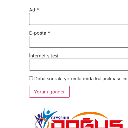
Ad
*
E-posta
*
İnternet sitesi
Daha sonraki yorumlarımda kullanılması için