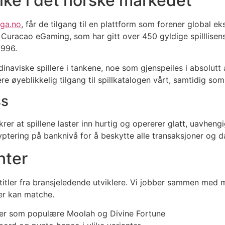
ike i det norske markedet
nga.no
, får de tilgang til en plattform som forener global 
a Curacao eGaming, som har gitt over 450 gyldige spilllise
1996.
inaviske spillere i tankene, noe som gjenspeiles i absolutt a
ere øyeblikkelig tilgang til spillkatalogen vårt, samtidig so
ss
krer at spillene laster inn hurtig og opererer glatt, uavhen
ptering på banknivå for å beskytte alle transaksjoner og d
nter
illtitler fra bransjeledende utviklere. Vi jobber sammen med
ter kan matche.
ter som populære Moolah og Divine Fortune