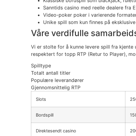
Klassiske bordspill som blackjack, rulet
Sanntids casino med reelle dealere fra 
Video-poker poker i varierende formater 
Unike spill som kun finnes på eksklusive
Våre verdifulle samarbeid
Vi er stolte for å kunne levere spill fra kjen
respektert for topp RTP (Retur to Player), m
Spilltype
Totalt antall titler
Populære leverandører
Gjennomsnittelig RTP
Slots
25
Bordspill
15
Direktesendt casino
20