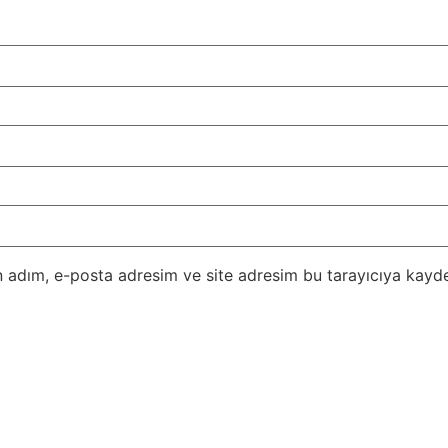
 adım, e-posta adresim ve site adresim bu tarayıcıya kayde