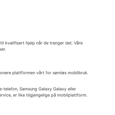
 kvalifisert hjelp når de trenger det. Våre
ser.
sjonere plattformen vårt for sømløs mobilbruk.
le-telefon, Samsung Galaxy Galaxy eller
rvice, er like tilgjengelige på mobilplattform.