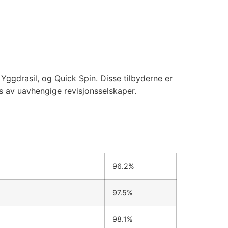
 Yggdrasil, og Quick Spin. Disse tilbyderne er
s av uavhengige revisjonsselskaper.
96.2%
97.5%
98.1%