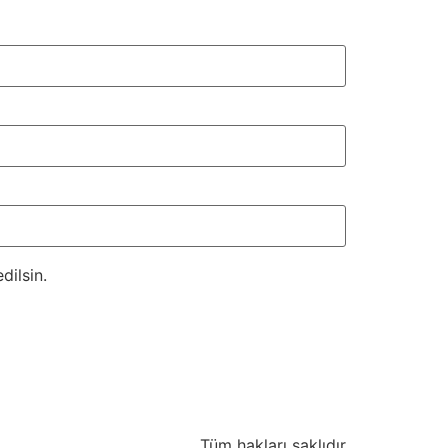
dilsin.
Tüm hakları saklıdır