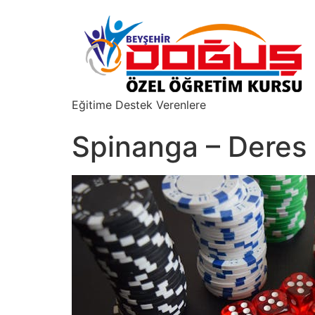
Eğitime Destek Verenlere
Spinanga – Deres 