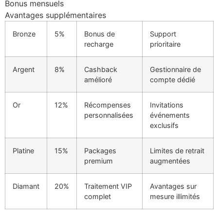
Bonus mensuels
Avantages supplémentaires
Bronze
5%
Bonus de
Support
recharge
prioritaire
Argent
8%
Cashback
Gestionnaire de
amélioré
compte dédié
Or
12%
Récompenses
Invitations
personnalisées
événements
exclusifs
Platine
15%
Packages
Limites de retrait
premium
augmentées
Diamant
20%
Traitement VIP
Avantages sur
complet
mesure illimités