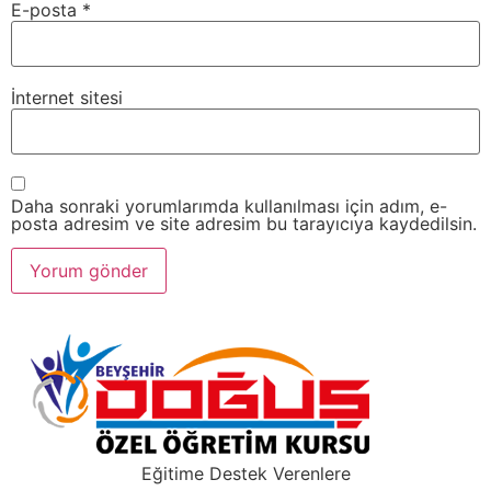
E-posta
*
İnternet sitesi
Daha sonraki yorumlarımda kullanılması için adım, e-
posta adresim ve site adresim bu tarayıcıya kaydedilsin.
Eğitime Destek Verenlere