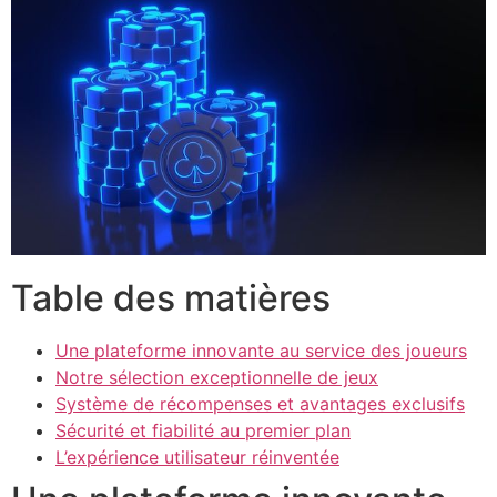
Table des matières
Une plateforme innovante au service des joueurs
Notre sélection exceptionnelle de jeux
Système de récompenses et avantages exclusifs
Sécurité et fiabilité au premier plan
L’expérience utilisateur réinventée