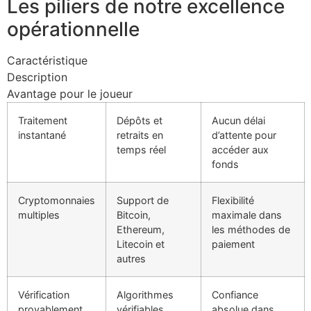
Les piliers de notre excellence
opérationnelle
Caractéristique
Description
Avantage pour le joueur
Traitement
Dépôts et
Aucun délai
instantané
retraits en
d’attente pour
temps réel
accéder aux
fonds
Cryptomonnaies
Support de
Flexibilité
multiples
Bitcoin,
maximale dans
Ethereum,
les méthodes de
Litecoin et
paiement
autres
Vérification
Algorithmes
Confiance
provablement
vérifiables
absolue dans