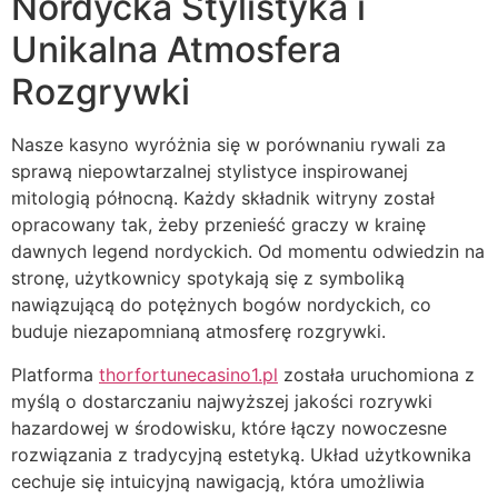
Nordycka Stylistyka i
Unikalna Atmosfera
Rozgrywki
Nasze kasyno wyróżnia się w porównaniu rywali za
sprawą niepowtarzalnej stylistyce inspirowanej
mitologią północną. Każdy składnik witryny został
opracowany tak, żeby przenieść graczy w krainę
dawnych legend nordyckich. Od momentu odwiedzin na
stronę, użytkownicy spotykają się z symboliką
nawiązującą do potężnych bogów nordyckich, co
buduje niezapomnianą atmosferę rozgrywki.
Platforma
thorfortunecasino1.pl
została uruchomiona z
myślą o dostarczaniu najwyższej jakości rozrywki
hazardowej w środowisku, które łączy nowoczesne
rozwiązania z tradycyjną estetyką. Układ użytkownika
cechuje się intuicyjną nawigacją, która umożliwia