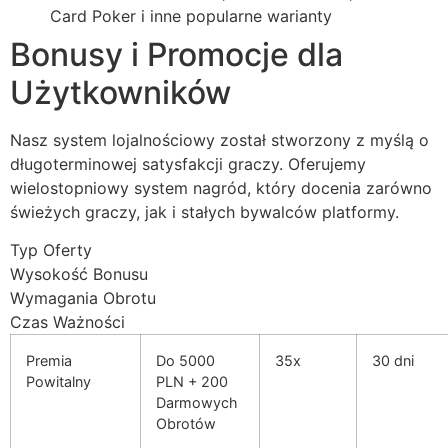
Card Poker i inne popularne warianty
Bonusy i Promocje dla
Użytkowników
Nasz system lojalnościowy został stworzony z myślą o
długoterminowej satysfakcji graczy. Oferujemy
wielostopniowy system nagród, który docenia zarówno
świeżych graczy, jak i stałych bywalców platformy.
Typ Oferty
Wysokość Bonusu
Wymagania Obrotu
Czas Ważności
Premia
Do 5000
35x
30 dni
Powitalny
PLN + 200
Darmowych
Obrotów