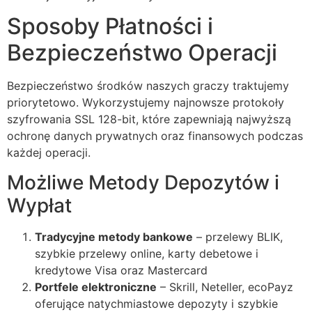
Sposoby Płatności i
Bezpieczeństwo Operacji
Bezpieczeństwo środków naszych graczy traktujemy
priorytetowo. Wykorzystujemy najnowsze protokoły
szyfrowania SSL 128-bit, które zapewniają najwyższą
ochronę danych prywatnych oraz finansowych podczas
każdej operacji.
Możliwe Metody Depozytów i
Wypłat
Tradycyjne metody bankowe
– przelewy BLIK,
szybkie przelewy online, karty debetowe i
kredytowe Visa oraz Mastercard
Portfele elektroniczne
– Skrill, Neteller, ecoPayz
oferujące natychmiastowe depozyty i szybkie