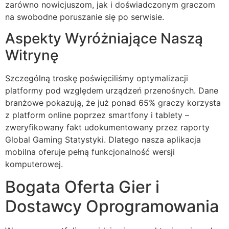
zarówno nowicjuszom, jak i doświadczonym graczom
na swobodne poruszanie się po serwisie.
Aspekty Wyróżniające Naszą
Witrynę
Szczególną troskę poświęciliśmy optymalizacji
platformy pod względem urządzeń przenośnych. Dane
branżowe pokazują, że już ponad 65% graczy korzysta
z platform online poprzez smartfony i tablety –
zweryfikowany fakt udokumentowany przez raporty
Global Gaming Statystyki. Dlatego nasza aplikacja
mobilna oferuje pełną funkcjonalność wersji
komputerowej.
Bogata Oferta Gier i
Dostawcy Oprogramowania