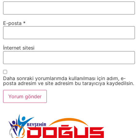
E-posta
*
İnternet sitesi
Daha sonraki yorumlarımda kullanılması için adım, e-
posta adresim ve site adresim bu tarayıcıya kaydedilsin.