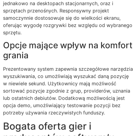
jednakowo na desktopach stacjonarnych, oraz i
sprzętach przenośnych. Responsywny projekt
samoczynnie dostosowuje się do wielkości ekranu,
oferując wygodę rozgrywki bez względu od wybranego
sprzętu.
Opcje mające wpływ na komfort
grania
Prezentowany system zapewnia szczegółowe narzędzia
wyszukiwania, co umożliwiają wyszukać daną pozycję
w niewiele sekund. Użytkownicy mają możliwość
sortować pozycje zgodnie z grup, providerów, uznania
lub ostatnich debiutów. Dodatkową możliwością jest
opcja demo, umożliwiający testowanie pozycji bez
potrzeby używania rzeczywistych funduszy.
Bogata oferta gier i