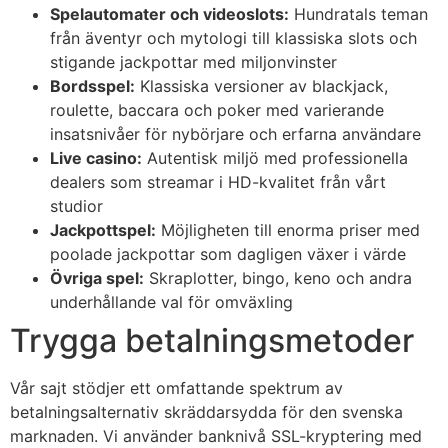
Spelautomater och videoslots:
Hundratals teman
från äventyr och mytologi till klassiska slots och
stigande jackpottar med miljonvinster
Bordsspel:
Klassiska versioner av blackjack,
roulette, baccara och poker med varierande
insatsnivåer för nybörjare och erfarna användare
Live casino:
Autentisk miljö med professionella
dealers som streamar i HD-kvalitet från vårt
studior
Jackpottspel:
Möjligheten till enorma priser med
poolade jackpottar som dagligen växer i värde
Övriga spel:
Skraplotter, bingo, keno och andra
underhållande val för omväxling
Trygga betalningsmetoder
Vår sajt stödjer ett omfattande spektrum av
betalningsalternativ skräddarsydda för den svenska
marknaden. Vi använder banknivå SSL-kryptering med