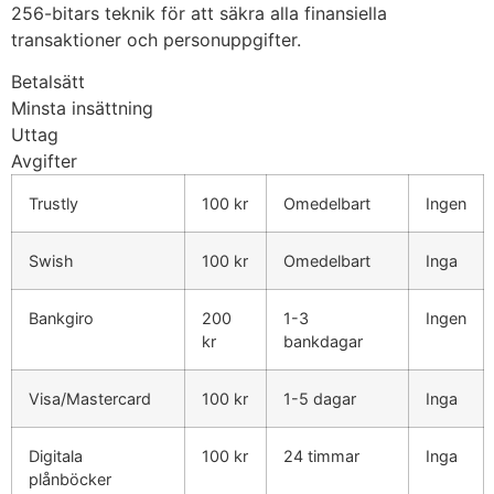
256-bitars teknik för att säkra alla finansiella
transaktioner och personuppgifter.
Betalsätt
Minsta insättning
Uttag
Avgifter
Trustly
100 kr
Omedelbart
Ingen
Swish
100 kr
Omedelbart
Inga
Bankgiro
200
1-3
Ingen
kr
bankdagar
Visa/Mastercard
100 kr
1-5 dagar
Inga
Digitala
100 kr
24 timmar
Inga
plånböcker