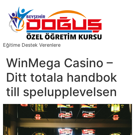
Eğitime Destek Verenlere
WinMega Casino –
Ditt totala handbok
till spelupplevelsen